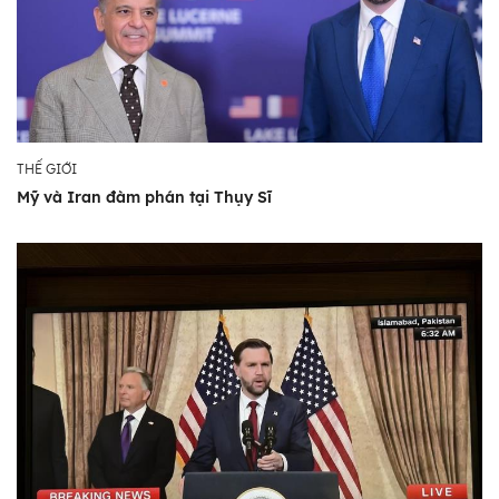
THẾ GIỚI
Mỹ và Iran đàm phán tại Thụy Sĩ