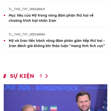
thủ đô Muscat của nước này. Các cuộc thảo
luận nhằm hướng tới một thỏa thuận “công
TL_THG_TXT_000168415
Mục tiêu của Mỹ trong vòng đàm phán thứ hai về
bằng, bền vững và mang tính ràng buộc”,
chương trình hạt nhân Iran
qua đó đảm bảo Iran không sở hữu vũ khí
hạt nhân nhưng được quyền phát triển năng
TL_THG_TXT_000168344
lượng hạt nhân vì mục đích hòa bình, đồng
Mỹ và Iran tiến hành vòng đàm phán gián tiếp thứ hai -
thời nước này sẽ từng bước được dỡ bỏ
Iran đánh giá không khí thảo luận “mang tính tích cực”
trừng phạt.
SỰ KIỆN
8