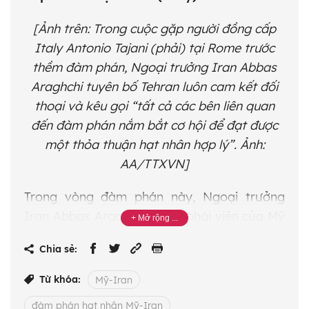
[Ảnh trên: Trong cuộc gặp người đồng cấp
Italy Antonio Tajani (phải) tại Rome trước
thềm đàm phán, Ngoại trưởng Iran Abbas
Araghchi tuyên bố Tehran luôn cam kết đối
thoại và kêu gọi “tất cả các bên liên quan
đến đàm phán nắm bắt cơ hội để đạt được
một thỏa thuận hạt nhân hợp lý”. Ảnh:
AA/TTXVN]
Trong vòng đàm phán này, Ngoại trưởng
Iran Abbas Araqchi và đặc phái viên của Mỹ
về Trung Đông Steve Witkoff đàm phán gián
Chia sẻ:
tiếp thông qua một quan chức Oman làm
trung gian. Sau cuộc gặp kéo dài hơn 4 giờ,
Từ khóa:
Mỹ-Iran
Mỹ và Iran đã đạt được “tiến triển rất tích
đàm phán hạt nhân Mỹ-Iran