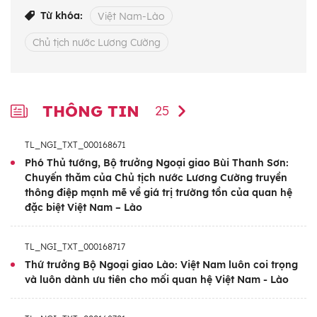
Chuyến thăm diễn ra vào những ngày đầu
Từ khóa:
Việt Nam-Lào
năm mới Boun Pi Mai của Lào, trong bối
cảnh mối quan hệ hợp tác giữa hai nước Việt
Chủ tịch nước Lương Cường
Nam-Lào đang phát triển rất tốt đẹp, các
thỏa thuận của lãnh đạo cấp cao hai Đảng,
các Hiệp định hợp tác giữa hai Chính phủ
THÔNG TIN
25
đang được hai bên tích cực triển khai và đạt
được nhiều kết quả quan trọng trên các lĩnh
TL_NGI_TXT_000168671
vực.
Phó Thủ tướng, Bộ trưởng Ngoại giao Bùi Thanh Sơn:
Chuyến thăm của Chủ tịch nước Lương Cường truyền
thông điệp mạnh mẽ về giá trị trường tồn của quan hệ
Chuyến thăm không chỉ góp phần làm sâu
đặc biệt Việt Nam – Lào
sắc hơn nữa mối quan hệ đoàn kết đặc biệt
Việt Nam-Lào, mà còn là dịp để hai bên trao
TL_NGI_TXT_000168717
đổi tình hình của mỗi Đảng, mỗi nước, tình
Thứ trưởng Bộ Ngoại giao Lào: Việt Nam luôn coi trọng
hình thế giới, khu vực mà hai bên cùng quan
và luôn dành ưu tiên cho mối quan hệ Việt Nam - Lào
tâm. Đồng thời, đánh giá việc triển khai quan
hệ hợp tác giữa hai nước thời gian qua, trao