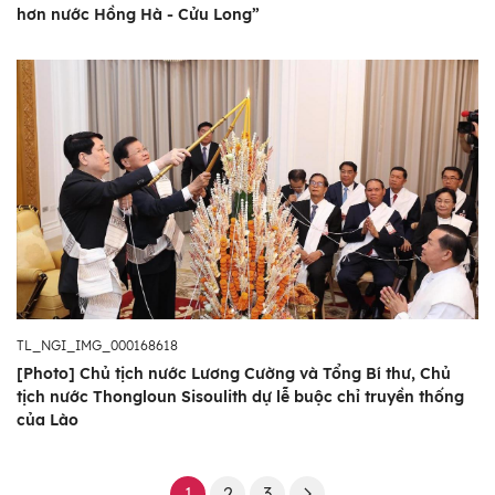
hơn nước Hồng Hà - Cửu Long”
TL_NGI_IMG_000168618
[Photo] Chủ tịch nước Lương Cường và Tổng Bí thư, Chủ
tịch nước Thongloun Sisoulith dự lễ buộc chỉ truyền thống
của Lào
1
2
3