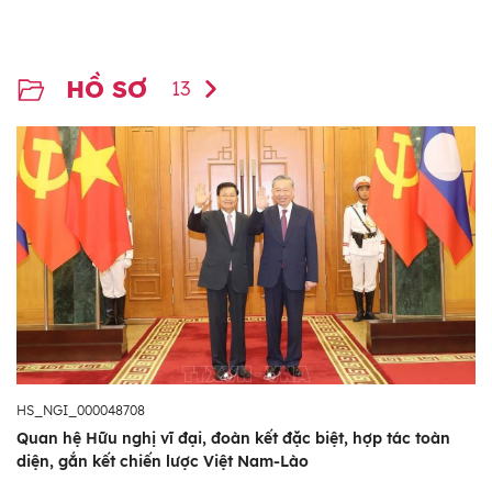
HỒ SƠ
13
HS_NGI_000048708
Quan hệ Hữu nghị vĩ đại, đoàn kết đặc biệt, hợp tác toàn
diện, gắn kết chiến lược Việt Nam-Lào