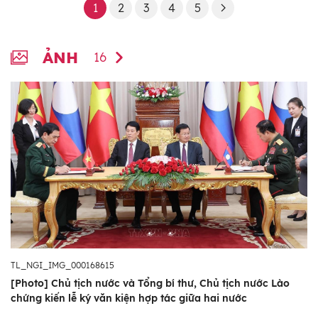
1
2
3
4
5
ẢNH
16
TL_NGI_IMG_000168615
[Photo] Chủ tịch nước và Tổng bí thư, Chủ tịch nước Lào
chứng kiến lễ ký văn kiện hợp tác giữa hai nước