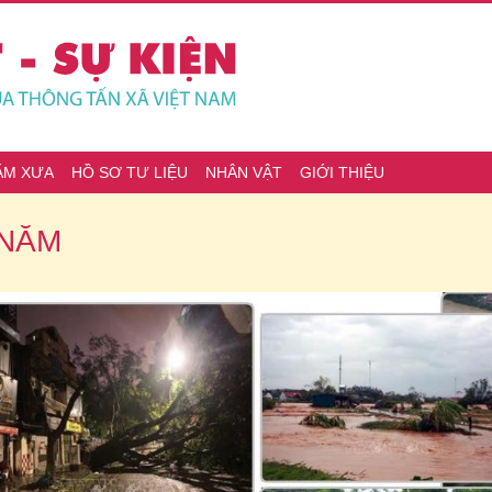
ĂM XƯA
HỒ SƠ TƯ LIỆU
NHÂN VẬT
GIỚI THIỆU
 NĂM