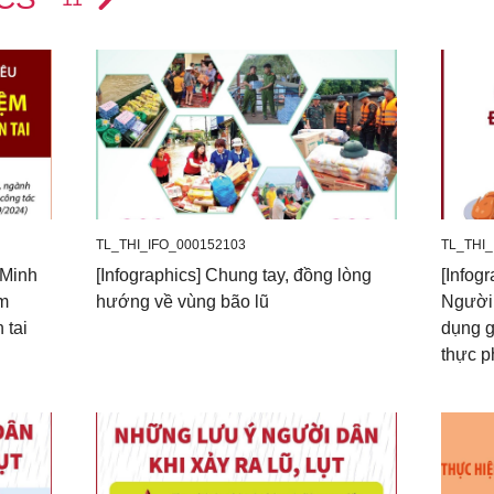
TL_THI_IFO_000152103
TL_THI
 Minh
[Infographics] Chung tay, đồng lòng
[Infog
ệm
hướng về vùng bão lũ
Người 
 tai
dụng g
thực 