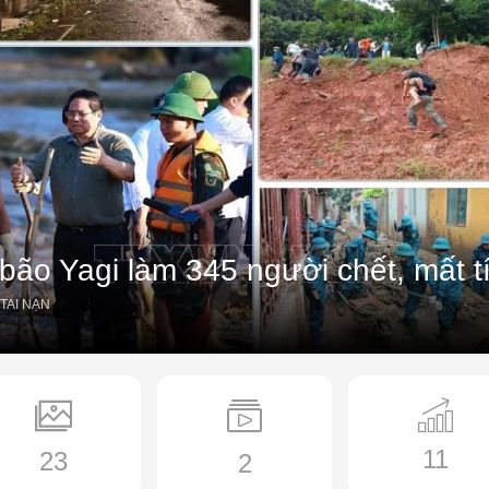
bão Yagi làm 345 người chết, mất t
 TAI NẠN
11
23
2