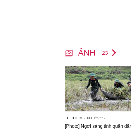
ẢNH
23
TL_THI_IMG_000159552
[Photo] Ngời sáng tình quân dâ