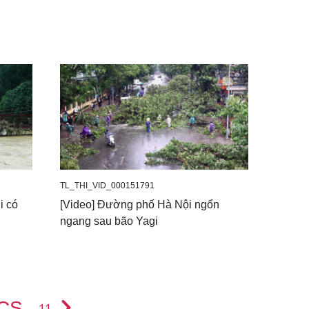
TL_THI_VID_000151791
i có
[Video] Đường phố Hà Nội ngổn
ngang sau bão Yagi
ICS
11