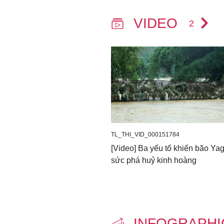
VIDEO
2
TL_THI_VID_000151784
[Video] Ba yếu tố khiến bão Yag
sức phá huỷ kinh hoàng
INFOGRAPH