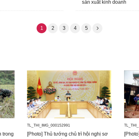
sản xuất kinh doanh
1
2
3
4
5
TL_THI_IMG_000152991
TL_THI
n trong
[Photo] Thủ tướng chủ trì hội nghị sơ
[Phot