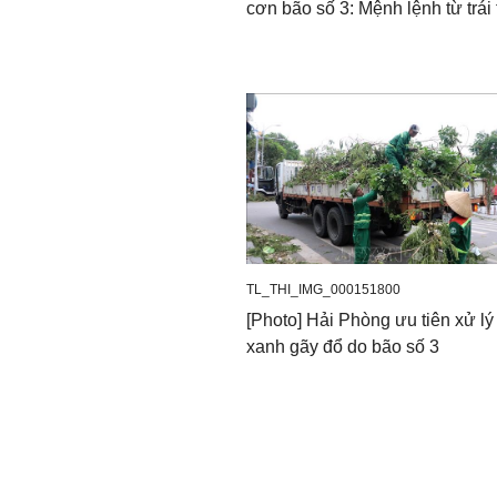
cơn bão số 3: Mệnh lệnh từ trái 
TL_THI_IMG_000151800
[Photo] Hải Phòng ưu tiên xử lý
xanh gãy đổ do bão số 3