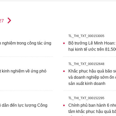
27
TL_THI_TXT_000153005
h nghiệm trong công tác ứng
Bộ trưởng Lê Minh Hoan: 
hại kinh tế ước trên 81.50
TL_THI_TXT_000152648
út kinh nghiệm về ứng phó
Khắc phục hậu quả bão số
và doanh nghiệp sớm ổn đ
sản xuất kinh doanh
TL_THI_TXT_000152295
i dân đến lực lượng Công
Chính phủ ban hành 6 nhó
tâm khắc phục hậu quả bã