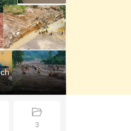
ích
3