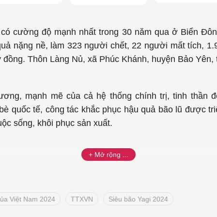
) có cường độ mạnh nhất trong 30 năm qua ở Biển Đôn
quả nặng nề, làm 323 người chết, 22 người mất tích, 1.9
tỷ đồng. Thôn Làng Nủ, xã Phúc Khánh, huyện Bảo Yên, tỉ
ương, mạnh mẽ của cả hệ thống chính trị, tinh thần 
è quốc tế, công tác khắc phục hậu quả bão lũ được triể
uộc sống, khôi phục sản xuất.
 của Việt Nam 2024
TTXVN
Siêu bão Yagi 2024