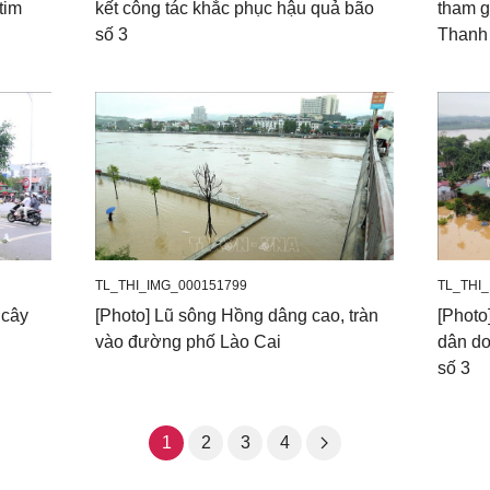
tim
kết công tác khắc phục hậu quả bão
tham g
số 3
Thanh
TL_THI_IMG_000151799
TL_THI
 cây
[Photo] Lũ sông Hồng dâng cao, tràn
[Photo
vào đường phố Lào Cai
dân d
số 3
1
2
3
4