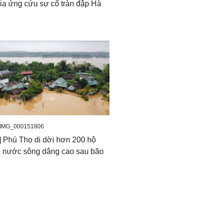
ia ứng cứu sự cố tràn đập Hà
_IMG_000151806
] Phú Thọ di dời hơn 200 hộ
o nước sông dâng cao sau bão