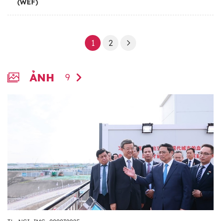
(WEF)
1
2
ẢNH
9