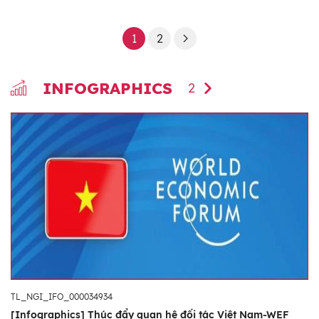
1
2
INFOGRAPHICS
2
TL_NGI_IFO_000034934
[Infographics] Thúc đẩy quan hệ đối tác Việt Nam-WEF