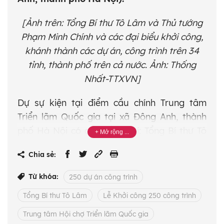
[Ảnh trên: Tổng Bí thư Tô Lâm và Thủ tướng
Phạm Minh Chính và các đại biểu khởi công,
khánh thành các dự án, công trình trên 34
tỉnh, thành phố trên cả nước. Ảnh: Thống
Nhất-TTXVN]
Dự sự kiện tại điểm cầu chính Trung tâm
Triển lãm Quốc gia tại xã Đông Anh, thành
phố Hà Nội có các đồng chí: Tổng Bí thư Tô
Lâm; Thủ tướng Chính phủ Phạm Minh Chính;
Chia sẻ:
nguyên Thủ tướng Chính phủ Nguyễn Tấn
Dũng; nguyên Thường trực Ban Bí thư Lê
Từ khóa:
250 dự án công trình
Hồng Anh; Bí thư Thành ủy Hà Nội Bùi Thị
Tổng Bí thư Tô Lâm
Lễ Khởi công 250 công trình
Minh Hoài.
Trung tâm Hội chợ Triển lãm Quốc gia