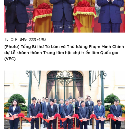
Tổ quốc.
Ngày sau Lễ khởi công, Tổng Bí thư Tô Lâm,
Thủ tướng Chính phủ Phạm Minh Chính và
các đại biểu đã thăm Trung tâm Hội chợ
TL_CTR_IMG_000174783
Triển lãm Quốc gia. Trong đó, “trái tim của
[Photo] Tổng Bí thư Tô Lâm và Thủ tướng Phạm Minh Chính
tổ hợp là tòa nhà triển lãm Kim Quy - công
dự Lễ khánh thành Trung tâm hội chợ triển lãm Quốc gia
(VEC)
trình mang tính biểu tượng với mái vòm thép
khổng lồ nặng 24.000 tấn, cao 56m, mô
phỏng hình ảnh Thần Kim Quy - huyền linh
gắn với truyền thuyết mảnh đất di sản Cổ
Loa.