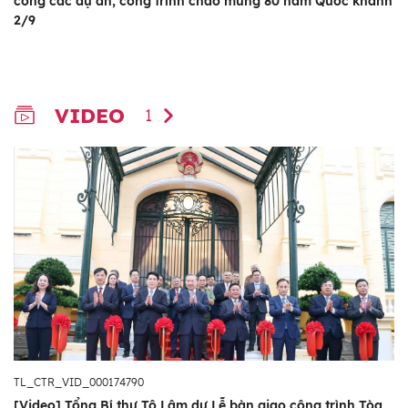
công các dự án, công trình chào mừng 80 năm Quốc khánh
2/9
VIDEO
1
TL_CTR_VID_000174790
[Video] Tổng Bí thư Tô Lâm dự Lễ bàn giao công trình Tòa