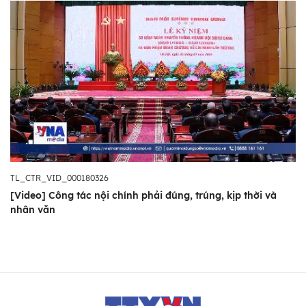
và trưởng thành, gắn liền với từng giai đoạn
lịch sử của cách mạng, mặc dù có những tên
gọi khác nhau, có thời gian được hợp nhất,
rồi tái lập; nhưng dưới sự lãnh đạo của Đảng,
các thế hệ cán bộ, công chức ngành Nội
chính Đảng đã vượt qua mọi khó khăn, thử
thách, đóng góp quan trọng vào sự nghiệp
xây dựng và bảo vệ Tổ quốc Việt Nam xã hội
chủ nghĩa.
TL_CTR_VID_000180326
[Video] Công tác nội chính phải đúng, trúng, kịp thời và
Để đáp ứng yêu cầu công tác nội chính và
nhân văn
phòng, chống tham nhũng trong tình hình
mới, thực hiện Nghị quyết Hội nghị Trung
ương 5 (khóa XI), ngày 28/12/2012, Bộ
Chính trị quyết định lập lại Ban Nội chính
Trung ương và trong năm 2013, 63 ban nội