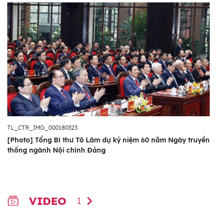
Đồng chí Phan Đình Trạc, Uỷ viên Bộ Chính trị, Bí
thư Trung ương Đảng, Trưởng Ban Nội chính Trung
ương đọc Diễn văn Lễ kỷ niệm (5/1/2026). Ảnh:
TL_CTR_IMG_000180323
Phương Hoa - TTXVN
[Photo] Tổng Bí thư Tô Lâm dự kỷ niệm 60 năm Ngày truyền
thống ngành Nội chính Đảng
Diễn văn kỷ niệm, Ủy viên Bộ Chính trị, Bí thư
Trung ương Đảng, Trưởng Ban Nội chính
Trung ương, Phan Đình Trạc ôn lại chặng
đường 60 năm ra đời chính thức của ngành
VIDEO
1
Nội chính Đảng. Trải qua 6 thập kỷ xây dựng