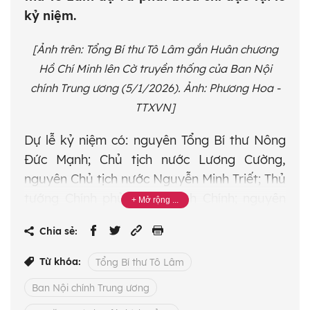
kỷ niệm.
[Ảnh trên: Tổng Bí thư Tô Lâm gắn Huân chương
Hồ Chí Minh lên Cờ truyền thống của Ban Nội
chính Trung ương (5/1/2026). Ảnh: Phương Hoa -
TTXVN]
Dự lễ kỷ niệm có: nguyên Tổng Bí thư Nông
Đức Mạnh; Chủ tịch nước Lương Cường,
nguyên Chủ tịch nước Nguyễn Minh Triết; Thủ
tướng Chính phủ Phạm Minh Chính; nguyên
Thủ tướng Chính phủ Nguyễn Tấn Dũng; Chủ
Chia sẻ:
tịch Quốc hội Trần Thanh Mẫn; nguyên Chủ
tịch Quốc hội: Nguyễn Văn An, Nguyễn Sinh
Từ khóa:
Tổng Bí thư Tô Lâm
Hùng, Nguyễn Thị Kim Ngân; Thường trực
Ban Nội chính Trung ương
Ban Bí thư Trần Cẩm Tú.