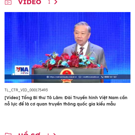
VIDEO
1
Bộ Ngoại giao Lê Hoài Trung và một số tỉnh,
thành phố, ban, bộ, ngành Trung ương, tập
đoàn, doanh nghiệp gửi lẵng hoa chúc mừng.
Mọi người, mọi lúc, mọi nơi, sắc sảo, hấp
dẫn
Đọc diễn văn tại Lễ kỷ niệm, Tổng Giám đốc
Đài Truyền hình Việt Nam Nguyễn Thanh
Lâm cho biết, từ giữa năm 1967, thực hiện chỉ
đạo của Trung ương Đảng, Ban Tuyên huấn
TL_CTR_VID_000175493
Trung ương đã chuẩn bị cho ra đời ngành
[Video] Tổng Bí thư Tô Lâm: Đài Truyền hình Việt Nam cần
truyền hình Việt Nam. Sau nhiều nỗ lực vượt
nỗ lực để là cơ quan truyền thông quốc gia kiểu mẫu
khó, tối 7/9/1970, buổi phát hình thử nghiệm
đầu tiên đã diễn ra thành công, đánh dấu sự
ra đời của ngành truyền hình Việt Nam, đáp