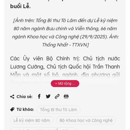
buổi Lễ.
[Ảnh trên: Tổng Bí thư Tô Lâm đến dự Lễ kỷ niệm
80 năm ngành Bưu chính và Viễn thông, 66 năm
ngành Khoa học và Công nghệ (29/9/2025). Ảnh:
Thống Nhất - TTXVN]
Các Ủy viên Bộ Chính trị: Chủ tịch nước
Lương Cường, Chủ tịch Quốc hội Trần Thanh
Mẫn và một số bộ, ngành, địa phương gửi
lẵng hoa chúc mừng.
Tham dự có các đồng chí: Nguyên Tổng Bí
Chia sẻ:
thư Nông Đức Mạnh; Ủy viên Bộ Chính trị,
Từ khóa:
Tổng Bí thư Tô Lâm
Thủ tướng Chính phủ Phạm Minh Chính;
nguyên Ủy viên Bộ Chính trị, nguyên Thường
Lễ kỷ niệm 80 năm
Bộ Khoa học và Công nghệ
trực Ban Bí thư Phan Diễn; Ủy viên Bộ Chính