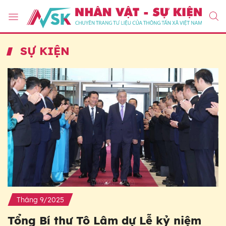
SỰ KIỆN
Tháng 9/2025
Tổng Bí thư Tô Lâm dự Lễ kỷ niệm