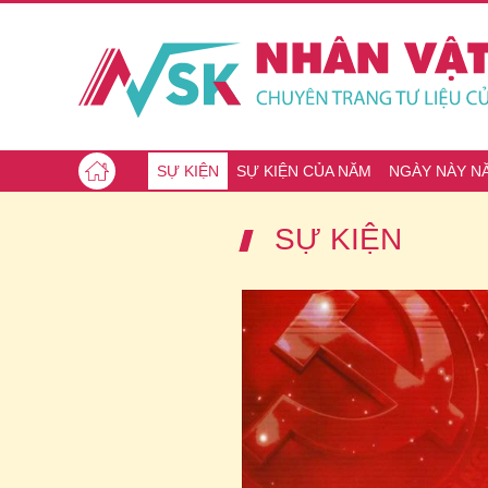
SỰ KIỆN
SỰ KIỆN CỦA NĂM
NGÀY NÀY N
SỰ KIỆN