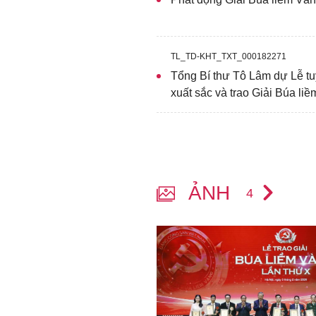
ương Đảng, lãnh đạo, ng
bộ, ngành, đoàn thể Tru
diện các cơ quan thông t
TL_TD-KHT_TXT_000182271
Tổng Bí thư Tô Lâm dự Lễ t
lần thứ X.
xuất sắc và trao Giải Búa li
ẢNH
4