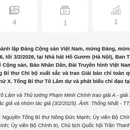
1
4
1
hành lập Đảng Cộng sản Việt Nam, mừng Đảng, mừn
, tối 3/2/2026, tại Nhà hát Hồ Gươm (Hà Nội), Ban
chí Cộng sản, Báo Nhân Dân, Đài Truyền hình Việt Na
 Bí thư Chi bộ xuất sắc và trao Giải báo chí toàn 
thứ X. Tổng Bí thư Tô Lâm dự và phát biểu chỉ đạo tại
ô Lâm và Thủ tướng Phạm Minh Chính trao giải A - giải 
ác giả và nhóm tác giả (3/2/2025). Ảnh: Thống Nhất - 
: Nguyên Tổng Bí thư Nông Đức Mạnh; Ủy viên Bộ Chính 
nh; Ủy viên Bộ Chính trị, Chủ tịch Quốc hội Trần Than