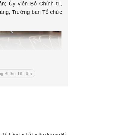
n; Ủy viên Bộ Chính trị,
Đảng, Trưởng ban Tổ chức
g Bí thư Tô Lâm
Thống Nhất - TTXVN
; Ủy viên dự khuyết Trung
ư Tô Lâm tại Lễ tuyên dương Bí