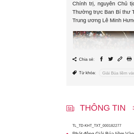
Chính trị, nguyên Chủ t
Thường trực Ban Bí thư 
Trung ương Lê Minh Hưng
Chia sẻ:
Từ khóa:
Giải Búa liềm và
THÔNG TIN
Các đồng chí lãnh
TL_TD-KHT_TXT_000182277
Các đồng chí Ủy viên Bộ 
Phát động Giải Búa liềm Vàn