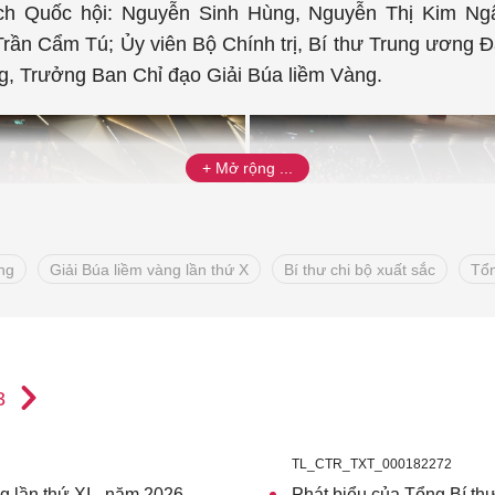
ịch Quốc hội: Nguyễn Sinh Hùng, Nguyễn Thị Kim Ngâ
Trần Cẩm Tú; Ủy viên Bộ Chính trị, Bí thư Trung ương 
, Trưởng Ban Chỉ đạo Giải Búa liềm Vàng.
ng
Giải Búa liềm vàng lần thứ X
Bí thư chi bộ xuất sắc
Tổn
3
 đạo, nguyên lãnh đạo Đảng Nhà nước dự chương trình. Ảnh: 
TL_CTR_TXT_000182272
Chính trị, Ủy viên Ban Bí thư; Ủy viên Trung ương Đảng
g lần thứ XI - năm 2026
Phát biểu của Tổng Bí th