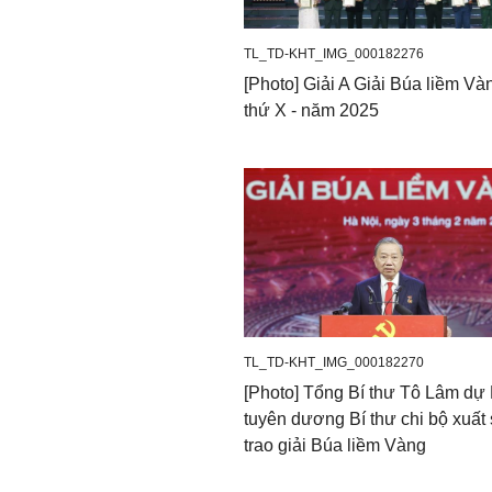
TL_TD-KHT_IMG_000182276
[Photo] Giải A Giải Búa liềm Và
thứ X - năm 2025
Tổng Bí thư Tô Lâm cùng c
TL_TD-KHT_IMG_000182270
[Photo] Tổng Bí thư Tô Lâm dự
Các tác phẩm bám sát cá
tuyên dương Bí thư chi bộ xuất
trao giải Búa liềm Vàng
Giải Búa liềm Vàng lần t
liềm Vàng lần thứ IX. Tí