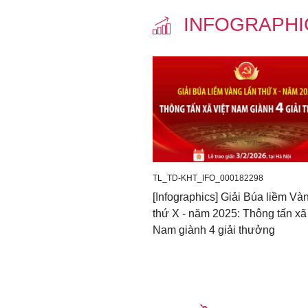
2021-2030 và sự nỗ lực cố
INFOGRAPH
xã hội trong năm 2025, v
kinh tế - xã hội 5 năm 20
TL_TD-KHT_IFO_000182298
[Infographics] Giải Búa liềm Và
thứ X - năm 2025: Thông tấn xã
Nam giành 4 giải thưởng