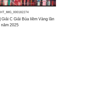
KHT_IMG_000182274
] Giải C Giải Búa liềm Vàng lần
- năm 2025
ện nghi thức chảo cờ. Ảnh:
tổng kết và trao Giải Búa
liềm Vàng lần thứ X – năm