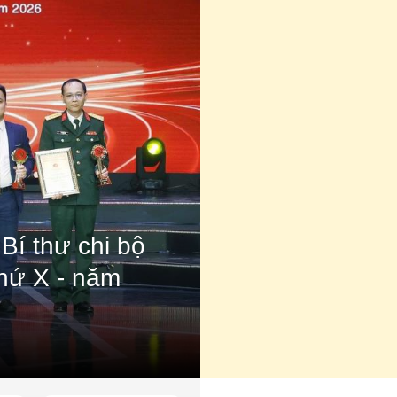
Bí thư chi bộ
thứ X - năm