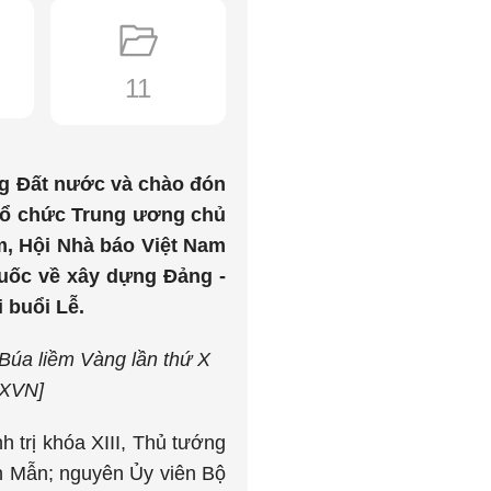
11
g Đất nước và chào đón
 Tổ chức Trung ương chủ
m, Hội Nhà báo Việt Nam
quốc về xây dựng Đảng -
 buổi Lễ.
Búa liềm Vàng lần thứ X
TTXVN
]
trị khóa XIII, Thủ tướng
h Mẫn; nguyên Ủy viên Bộ