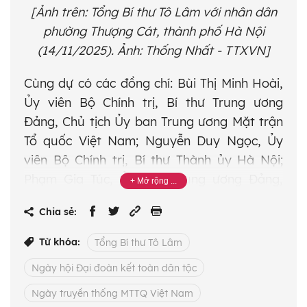
[Ảnh trên: Tổng Bí thư Tô Lâm với nhân dân
phường Thượng Cát, thành phố Hà Nội
(14/11/2025). Ảnh: Thống Nhất - TTXVN]
Cùng dự có các đồng chí: Bùi Thị Minh Hoài,
Ủy viên Bộ Chính trị, Bí thư Trung ương
Đảng, Chủ tịch Ủy ban Trung ương Mặt trận
Tổ quốc Việt Nam; Nguyễn Duy Ngọc, Ủy
viên Bộ Chính trị, Bí thư Thành ủy Hà Nội;
Phạm Gia Túc, Ủy viên Trung ương Đảng,
Chánh Văn phòng Trung ương Đảng; đại diện
Chia sẻ:
lãnh đạo các cơ quan, bộ, ban, ngành Trung
ương và thành phố Hà Nội; cùng đông đảo
Từ khóa:
Tổng Bí thư Tô Lâm
nhân dân phường Thượng Cát.
Ngày hội Đại đoàn kết toàn dân tộc
Sức mạnh đại đoàn kết bắt đầu từ những
Ngày truyền thống MTTQ Việt Nam