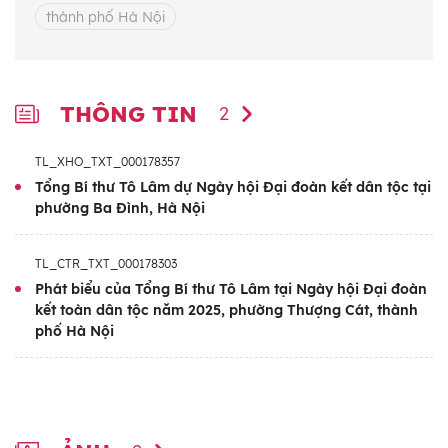
điều gần gũi, mộc mạc
thành phố Hà Nội
THÔNG TIN
2
TL_XHO_TXT_000178357
Tổng Bí thư Tô Lâm dự Ngày hội Đại đoàn kết dân tộc tại
phường Ba Đình, Hà Nội
TL_CTR_TXT_000178303
Phát biểu của Tổng Bí thư Tô Lâm tại Ngày hội Đại đoàn
kết toàn dân tộc năm 2025, phường Thượng Cát, thành
Tổng Bí thư Tô Lâm, Bí thư Thành ủy Hà Nội
phố Hà Nội
Nguyễn Duy Ngọc và Chủ tịch UBTW MTTQ Việt
Nam Bùi Thị Minh Hoài dự Ngày hội Đại đoàn kết
toàn dân tộc tại phường Thượng Cát, thành phố
Hà Nội (14/11/2025). Ảnh: Thống Nhất – TTXVN