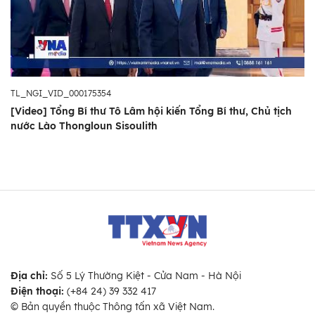
nước và tinh thần đoàn kết cho các thế hệ
mai sau.
TL_NGI_VID_000175354
[Video] Tổng Bí thư Tô Lâm hội kiến Tổng Bí thư, Chủ tịch
nước Lào Thongloun Sisoulith
Địa chỉ:
Số 5 Lý Thường Kiệt - Cửa Nam - Hà Nội
Điện thoại:
(+84 24) 39 332 417
© Bản quyền thuộc Thông tấn xã Việt Nam.