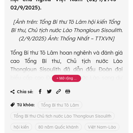
02/9/2025).
[Ảnh trên: Tổng Bí thư Tô Lâm hội kiến Tổng
Bí thư, Chủ tịch nước Lào Thongloun Sisoulith.
(2/9/2025) Ảnh: Thống Nhất – TTXVN]
Tổng Bí thư Tô Lâm hoan nghênh và đánh giá
cao Tổng Bí thư, Chủ tịch nước Lào
Thongloun Sisoulith đã dẫn đầu Đoàn đại
biểu cấp cao Đảng, Nhà nước Lào sang dự
Lễ kỷ niệm 80 năm Cách mạng tháng Tám và
Chia sẻ:
Quốc khánh 2/9 – sự kiện trọng đại, có ý
nghĩa quan trọng đối với Đảng, Nhà nước và
Từ khóa:
Tổng Bí thư Tô Lâm
nhân dân Việt Nam, thể hiện mối quan hệ
Tổng Bí thư Chủ tịch nước Lào Thongloun Sisoulith
đoàn kết đặc biệt, thủy chung, hiếm có giữa
hai Đảng, hai nước. Việc Lào cử Đoàn chiến
hội kiến
80 năm Quốc khánh
Việt Nam-Lào