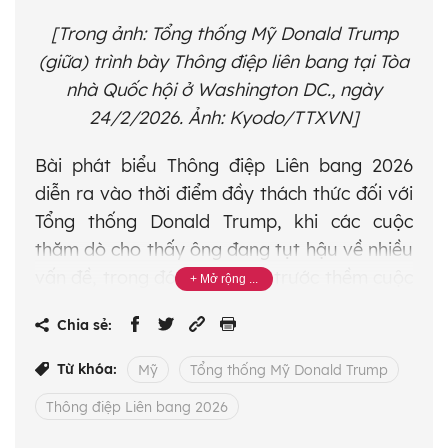
[Trong ảnh: Tổng thống Mỹ Donald Trump
(giữa) trình bày Thông điệp liên bang tại Tòa
nhà Quốc hội ở Washington DC., ngày
24/2/2026. Ảnh: Kyodo/TTXVN]
Bài phát biểu Thông điệp Liên bang 2026
diễn ra vào thời điểm đầy thách thức đối với
Tổng thống Donald Trump, khi các cuộc
thăm dò cho thấy ông đang tụt hậu về nhiều
vấn đề, trong đó có kinh tế, trước thềm cuộc
bầu cử giữa kỳ chỉ còn chưa đầy 9 tháng
Chia sẻ:
nữa.
Từ khóa:
Mỹ
Tổng thống Mỹ Donald Trump
Trong bài phát biểu, Tổng thống Donald
Trump tuyên bố: "Nước Mỹ đã trở lại", đồng
Thông điệp Liên bang 2026
thời khẳng định chính quyền của ông đang