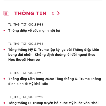
mở ra một "thời đại hoàng kim của nước
Mỹ". Ông Trump nhấn mạnh biên giới đã
THÔNG TIN
6
được bảo đảm an ninh, lạm phát giảm, thu
nhập tăng nhanh, kinh tế tăng trưởng mạnh
TL_THG_TXT_000182988
và vị thế của Mỹ trên trường quốc tế được
Thông điệp về sức mạnh nội tại
củng cố. Ông Trump cũng đã ca ngợi chương
trình kinh tế và các hoạt động thực thi pháp
TL_THG_TXT_000182952
Tổng thống Mỹ D. Trump lập kỷ lục bài Thông điệp Liên
luật nhập cư của mình, gọi năm đầu tiên
bang dài nhất - Khẳng định đường lối đối ngoại theo
trong nhiệm kỳ thứ hai là một “sự xoay
Học thuyết Monroe
chuyển lịch sử”.
TL_THG_TXT_000182951
Đề cập đến chính sách đối ngoại trong nhiệm
Thông điệp Liên bang 2026: Tổng thống D. Trump khẳng
kỳ của mình, Tổng thống Donald Trump cho
định kinh tế Mỹ khởi sắc
biết chiến lược của chính quyền hiện nay có
điểm tương đồng với Học thuyết Monroe
TL_THG_TXT_000182950
trong thế kỷ XIX, nhấn mạnh việc hạn chế
Tổng thống D. Trump tuyên bố nước Mỹ bước vào "thời