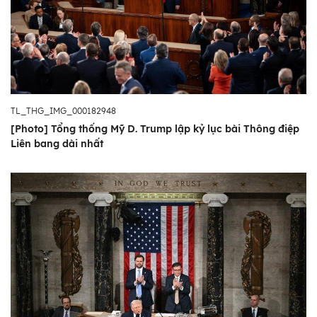
bày chương trình nghị sự chính trị của mình
trước Quốc hội và công chúng. Cả hai viện
của Quốc hội, các thẩm phán Tòa án Tối cao,
lãnh đạo quân đội và nội các tổng thống
thường tham dự bài phát biểu này.
TL_THG_IMG_000182948
[Photo] Tổng thống Mỹ D. Trump lập kỷ lục bài Thông điệp
Liên bang dài nhất