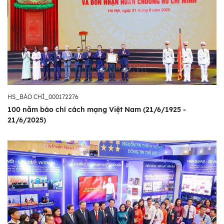
tác tại Việt Nam. Tác phẩm đủ điều kiện dự
thi là tác phẩm đã đăng trên báo in, báo
điện tử của các cơ quan báo chí cả nước
được cấp giấy phép hoạt động của cơ quan
quản lý Nhà nước về báo chí trong thời gian
từ ngày 15/3/2025 - 10/3/2026. Lễ tổng kết,
trao giải Cuộc thi lần thứ 5 dự kiến được tổ
HS_BÁO CHÍ_000172276
chức vào dịp kỷ niệm 136 năm Ngày sinh
100 năm báo chí cách mạng Việt Nam (21/6/1925 -
Chủ tịch Hồ Chí Minh (19/5/2026)
21/6/2025)