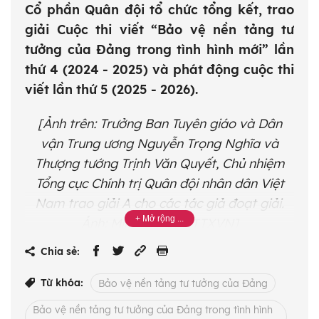
Cổ phần Quân đội tổ chức tổng kết, trao
giải Cuộc thi viết “Bảo vệ nền tảng tư
tưởng của Đảng trong tình hình mới” lần
thứ 4 (2024 - 2025) và phát động cuộc thi
viết lần thứ 5 (2025 - 2026).
[Ảnh trên: Trưởng Ban Tuyên giáo và Dân
vận Trung ương Nguyễn Trọng Nghĩa và
Thượng tướng Trịnh Văn Quyết, Chủ nhiệm
Tổng cục Chính trị Quân đội nhân dân Việt
Nam trao giải A cho các tác giả đoạt giải.
Ảnh: Minh Quyết – TTXVN]
Chia sẻ:
Tại chương trình, 30 tác phẩm xuất sắc đoạt
giải trong cuộc thi lần thứ tư đã được trao
Từ khóa:
Bảo vệ nền tảng tư tưởng của Đảng
giải, gồm: 3 giải A, 6 giải B, 9 giải C và 12 giải
Bảo vệ nền tảng tư tưởng của Đảng trong tình hình
Khuyến khích. Ngoài ra, Ban tổ chức cũng