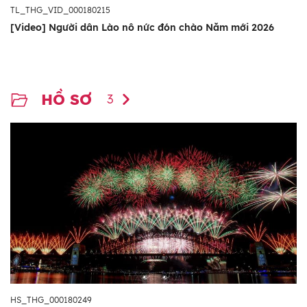
TL_THG_VID_000180215
[Video] Người dân Lào nô nức đón chào Năm mới 2026
HỒ SƠ
3
HS_THG_000180249