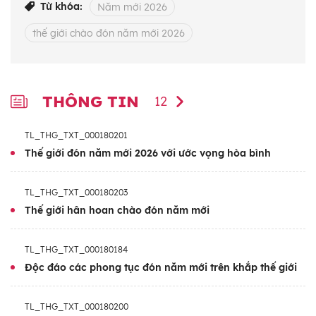
18h theo giờ Việt Nam, New Zealand, Tonga
Từ khóa:
Năm mới 2026
và Samoa cũng nói lời tạm biệt với năm
thế giới chào đón năm mới 2026
2025. Trong khi đó, vùng lãnh thổ hải ngoại
American Samoa của Mỹ là nơi có người sinh
sống cuối cùng trên thế giới chào đón năm
2026./.
THÔNG TIN
12
TL_THG_TXT_000180201
Thế giới đón năm mới 2026 với ước vọng hòa bình
TL_THG_TXT_000180203
Thế giới hân hoan chào đón năm mới
TL_THG_TXT_000180184
Độc đáo các phong tục đón năm mới trên khắp thế giới
TL_THG_TXT_000180200