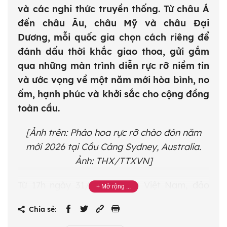
và các nghi thức truyền thống. Từ châu Á
đến châu Âu, châu Mỹ và châu Đại
Dương, mỗi quốc gia chọn cách riêng để
đánh dấu thời khắc giao thoa, gửi gắm
qua những màn trình diễn rực rỡ niềm tin
và ước vọng về một năm mới hòa bình, no
ấm, hạnh phúc và khởi sắc cho cộng đồng
toàn cầu.
[Ảnh trên:
Pháo hoa rực rỡ chào đón năm
mới 2026 tại Cầu Cảng Sydney, Australia.
Ảnh: THX/TTXVN]
Từ 17h ngày 31/12 theo giờ Việt Nam, đảo
Christmas của Kiribati là nơi đầu tiên trên
Chia sẻ:
thế giới đón thời khắc 0h ngày 1/1/2026. Đến