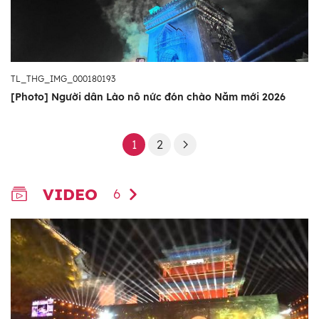
TL_THG_IMG_000180193
[Photo] Người dân Lào nô nức đón chào Năm mới 2026
1
2
VIDEO
6