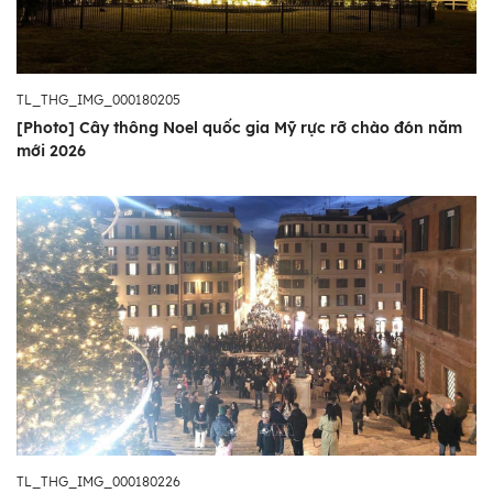
TL_THG_IMG_000180205
[Photo] Cây thông Noel quốc gia Mỹ rực rỡ chào đón năm
mới 2026
TL_THG_IMG_000180226