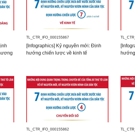
TL_CTR_IFO_000155867
TL_CTR
Định
[Infographics] Kỷ nguyên mới: Định
[Infog
phương
hướng chiến lược về kinh tế
hướng 
TL_CTR_IFO_000155862
TL_CTR