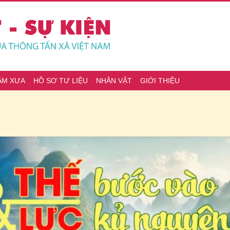
ĂM XƯA
HỒ SƠ TƯ LIỆU
NHÂN VẬT
GIỚI THIỆU