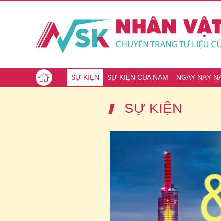
SỰ KIỆN
SỰ KIỆN CỦA NĂM
NGÀY NÀY N
SỰ KIỆN