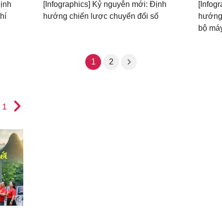
Định
[Infographics] Kỷ nguyên mới: Định
[Infog
hí
hướng chiến lược chuyển đổi số
hướng 
bộ máy
1
2
1