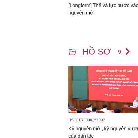
[Longform] Thế và lực bước vào
nguyên mới
HỒ SƠ
9
HS_CTR_000155397
Kỷ nguyên mới, kỷ nguyên vươ
của dân tộc