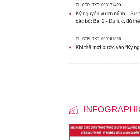
vươn mình của dân tộc, đó
TL_CTR_TXT_000171400
thế giới, đúng như di ng
Kỷ nguyên vươn mình – Sự t
bác bỏ: Bài 2 - Đủ lực, đủ thế
thống nhất, độc lập, dân
TL_CTR_TXT_000161566
Khí thế mới bước vào “Kỷ n
INFOGRAPH