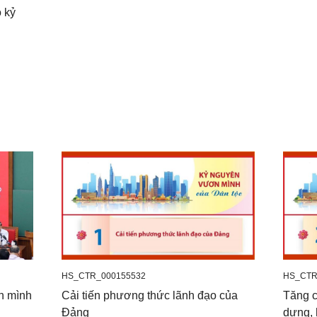
 kỷ
HS_CTR_000155532
HS_CTR
n mình
Cải tiến phương thức lãnh đạo của
Tăng c
Đảng
dựng,