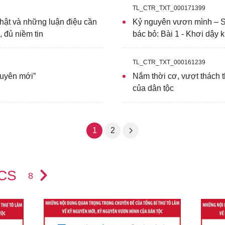
ng góp nhiều hơn nữa vì hòa bình, ổn định, hợp tác, ph
TL_CTR_TXT_000171399
uyện của Chủ tịch Hồ Chí Minh - đó là “
xây dựng một 
hật và những luận điệu cần
Kỷ nguyên vươn mình – S
, đủ niềm tin
bác bỏ: Bài 1 - Khơi dậy
 chủ và giàu mạnh, góp phần xứng đáng vào sự nghiệp c
TL_CTR_TXT_000161239
guyên mới”
Nắm thời cơ, vượt thách 
của dân tộc
1
2
ICS
8