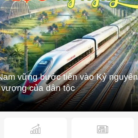
 Nam vững bước tiến vào Kỷ nguyê
h vượng của dân tộc