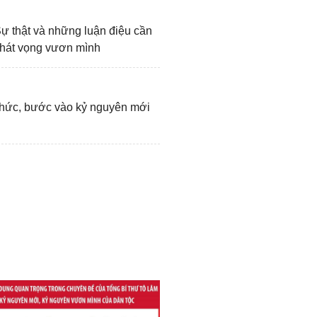
át triển ở khu vực và trên
nước Việt Nam hòa bình,
ự thật và những luận điệu cần
 khát vọng vươn mình
ách mạng thế giới
”.
thức, bước vào kỷ nguyên mới