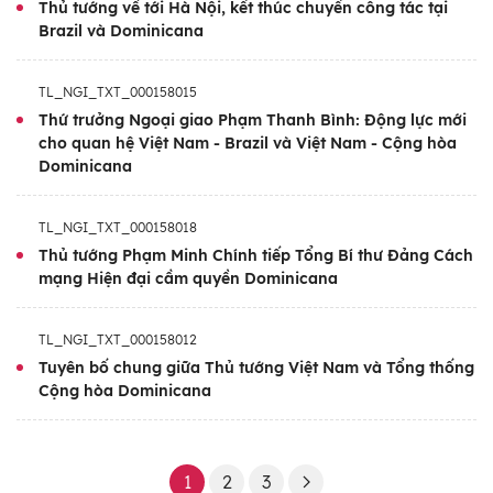
Thủ tướng về tới Hà Nội, kết thúc chuyến công tác tại
đẹp Việt Nam-Cộng hòa Dominicana.
Brazil và Dominicana
Chuyến thăm góp phần tạo động lực thúc
TL_NGI_TXT_000158015
đẩy mở rộng quan hệ kinh tế, thương mại,
Thứ trưởng Ngoại giao Phạm Thanh Bình: Động lực mới
đầu tư giữa Việt Nam và Cộng hòa
cho quan hệ Việt Nam - Brazil và Việt Nam - Cộng hòa
Dominicana
Dominicana, nhất là trong các lĩnh vực nhiều
tiềm năng như nông nghiệp, công nghiệp,
TL_NGI_TXT_000158018
sản xuất vật liệu xây dựng, kinh doanh khu
Thủ tướng Phạm Minh Chính tiếp Tổng Bí thư Đảng Cách
chế xuất, năng lượng-dầu khí, viễn thông và
mạng Hiện đại cầm quyền Dominicana
du lịch./.
TL_NGI_TXT_000158012
Tuyên bố chung giữa Thủ tướng Việt Nam và Tổng thống
Cộng hòa Dominicana
1
2
3