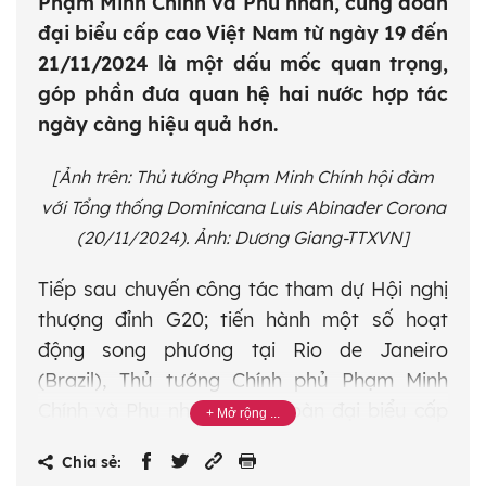
Phạm Minh Chính và Phu nhân, cùng đoàn
đại biểu cấp cao Việt Nam từ ngày 19 đến
21/11/2024 là một dấu mốc quan trọng,
góp phần đưa quan hệ hai nước hợp tác
ngày càng hiệu quả hơn.
[Ảnh trên: Thủ tướng Phạm Minh Chính hội đàm
với Tổng thống Dominicana Luis Abinader Corona
(20/11/2024). Ảnh: Dương Giang-TTXVN]
Tiếp sau chuyến công tác tham dự Hội nghị
thượng đỉnh G20; tiến hành một số hoạt
động song phương tại Rio de Janeiro
(Brazil), Thủ tướng Chính phủ Phạm Minh
Chính và Phu nhân, cùng đoàn đại biểu cấp
cao Việt Nam thăm chính thức Cộng hòa
Chia sẻ:
Dominicana từ ngày 19 đến 21/11/2024 theo