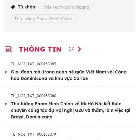
lời mời của Tổng thống Cộng hòa
Từ khóa:
Việt Nam-Dominicana
Dominicana Luis Rodolfo Abinader Corona
Thủ tướng Phạm Minh Chính
và Phu nhân.
Đây là chuyến thăm đầu tiên của một lãnh
đạo cấp cao Việt Nam tới Cộng hòa
THÔNG TIN
17
Dominicana, diễn ra trong bối cảnh hai nước
đang hướng tới kỷ niệm 20 năm thiết lập
TL_NGI_TXT_000158083
quan hệ ngoại giao (7/7/2005-7/7/2025).
Giai đoạn mới trong quan hệ giữa Việt Nam với Cộng
hòa Dominicana và khu vực Caribe
Chuyến thăm khẳng định đường lối đối ngoại
của Việt Nam coi trọng tăng cường quan hệ
TL_NGI_TXT_000158080
hữu nghị và hợp tác với khu vực Mỹ Latinh-
Thủ tướng Phạm Minh Chính về tới Hà Nội kết thúc
chuyến công tác dự Hội nghị G20 và thăm, làm việc tại
Caribe vì hòa bình và phát triển; thể hiện sự
Brazil, Dominicana
coi trọng và mong muốn của Việt Nam trong
tiếp tục củng cố và làm sâu sắc hơn nữa mối
TL_NGI_TXT_000158079
quan hệ đoàn kết, hữu nghị và hợp tác tốt