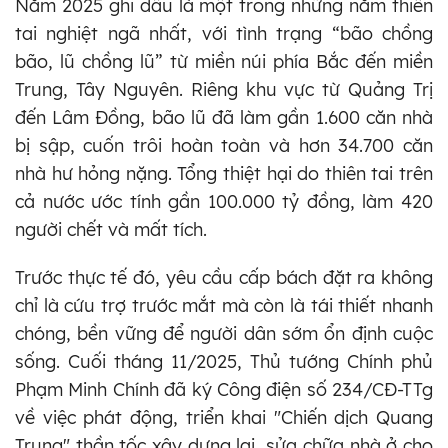
Năm 2025 ghi dấu là một trong những năm thiên
tai nghiệt ngã nhất, với tình trạng “bão chồng
bão, lũ chồng lũ” từ miền núi phía Bắc đến miền
Trung, Tây Nguyên. Riêng khu vực từ Quảng Trị
đến Lâm Đồng, bão lũ đã làm gần 1.600 căn nhà
bị sập, cuốn trôi hoàn toàn và hơn 34.700 căn
nhà hư hỏng nặng. Tổng thiệt hại do thiên tai trên
cả nước ước tính gần 100.000 tỷ đồng, làm 420
người chết và mất tích.
Trước thực tế đó, yêu cầu cấp bách đặt ra không
chỉ là cứu trợ trước mắt mà còn là tái thiết nhanh
chóng, bền vững để người dân sớm ổn định cuộc
sống. Cuối tháng 11/2025, Thủ tướng Chính phủ
Phạm Minh Chính đã ký Công điện số 234/CĐ-TTg
về việc phát động, triển khai "Chiến dịch Quang
Trung" thần tốc xây dựng lại, sửa chữa nhà ở cho