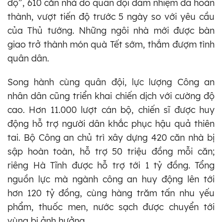
độ”, 610 căn nhà do quân đội đảm nhiệm đã hoàn
thành, vượt tiến độ trước 5 ngày so với yêu cầu
của Thủ tướng. Những ngôi nhà mới được bàn
giao trở thành món quà Tết sớm, thắm đượm tình
quân dân.
Song hành cùng quân đội, lực lượng Công an
nhân dân cũng triển khai chiến dịch với cường độ
cao. Hơn 11.000 lượt cán bộ, chiến sĩ được huy
động hỗ trợ người dân khắc phục hậu quả thiên
tai. Bộ Công an chủ trì xây dựng 420 căn nhà bị
sập hoàn toàn, hỗ trợ 50 triệu đồng mỗi căn;
riêng Hà Tĩnh được hỗ trợ tới 1 tỷ đồng. Tổng
nguồn lực mà ngành công an huy động lên tới
hơn 120 tỷ đồng, cùng hàng trăm tấn nhu yếu
phẩm, thuốc men, nước sạch được chuyển tới
vùng bị ảnh hưởng.