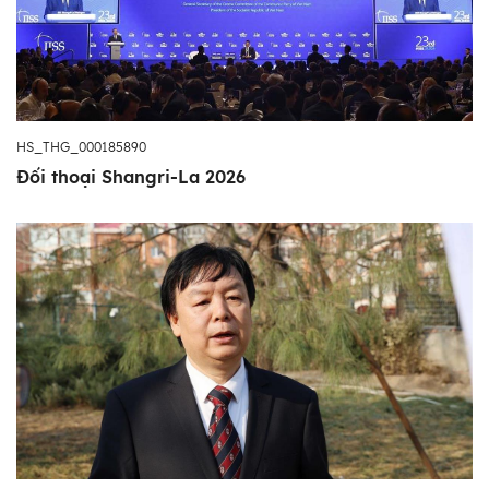
HS_THG_000185890
Đối thoại Shangri-La 2026