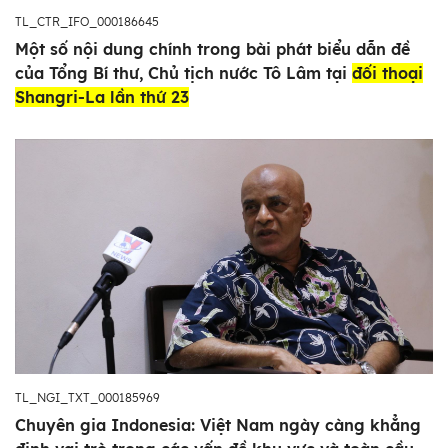
TL_CTR_IFO_000186645
Một số nội dung chính trong bài phát biểu dẫn đề
của Tổng Bí thư, Chủ tịch nước Tô Lâm tại
đối thoại
Shangri-La lần thứ 23
TL_NGI_TXT_000185969
Chuyên gia Indonesia: Việt Nam ngày càng khẳng