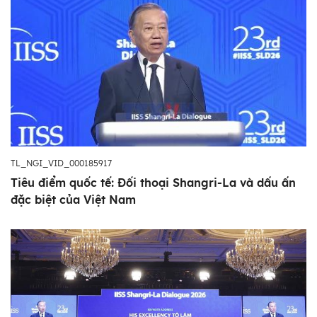
TL_NGI_VID_000185917
Tiêu điểm quốc tế: Đối thoại Shangri-La và dấu ấn
đặc biệt của Việt Nam