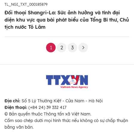
TL_NGI_TXT_000185879
Đối thoại Shangri-La: Sức ảnh hưởng và tính đại
diện khu vực qua bài phát biểu của Tổng Bí thư, Chủ
tịch nước Tô Lâm
1
2
3
Địa chỉ:
Số 5 Lý Thường Kiệt - Cửa Nam - Hà Nội
Điện thoại:
(+84 24) 39 332 417
© Bản quyền thuộc Thông tấn xã Việt Nam.
Cấm sao chép dưới mọi hình thức nếu không có sự chấp thuận
bằng văn bản.