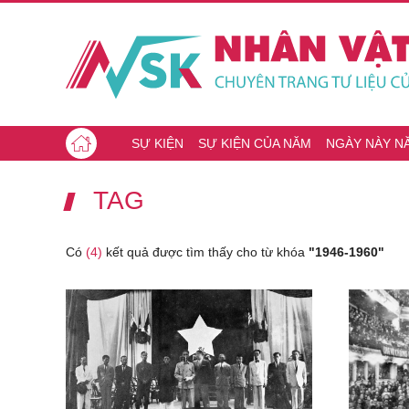
SỰ KIỆN
SỰ KIỆN CỦA NĂM
NGÀY NÀY N
TAG
Có
(4)
kết quả được tìm thấy cho từ khóa
"1946-1960"