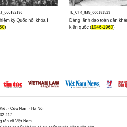
T_000182196
TL_CTR_IMG_000181523
hiệm kỳ Quốc hội khóa I
Đảng lãnh đạo toàn dân khá
60
)
kiến quốc (
1946-1960
)
iệt - Cửa Nam - Hà Nội
332 417
 tấn xã Việt Nam.
ình thức nếu không có sự chấp thuận bằng văn bản.