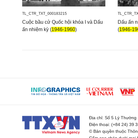
TL_CTR_TXT_000183215
TL_CTR_TX
Cuộc bầu cử Quốc hội khóa I và Dấu
Dấu ấn n
ấn nhiệm kỳ (
1946-1960
)
(
1946-19
Địa chỉ:
Số 5 Lý Thường K
Điện thoại:
(+84 24) 39 
© Bản quyền thuộc Thông
Cấm sao chép dưới mọi h