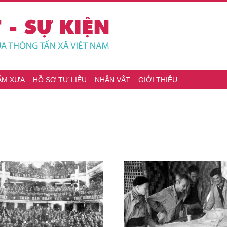
ĂM XƯA
HỒ SƠ TƯ LIỆU
NHÂN VẬT
GIỚI THIỆU