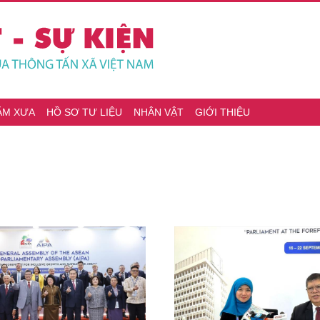
ĂM XƯA
HỒ SƠ TƯ LIỆU
NHÂN VẬT
GIỚI THIỆU