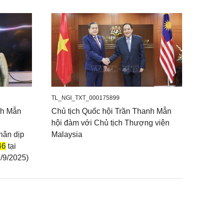
TL_NGI_TXT_000175899
nh Mẫn
Chủ tịch Quốc hội Trần Thanh Mẫn
hội đàm với Chủ tịch Thượng viện
hân dịp
Malaysia
46
tại
/9/2025)