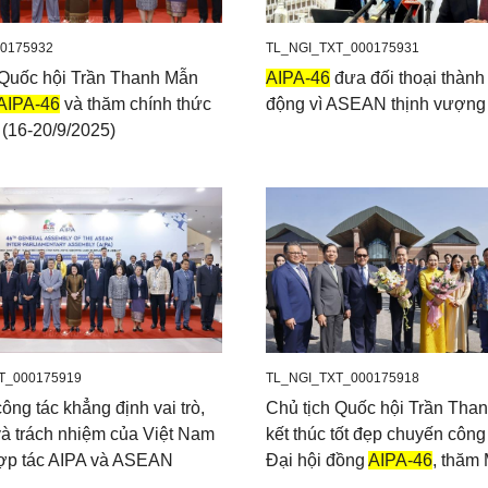
0175932
TL_NGI_TXT_000175931
 Quốc hội Trần Thanh Mẫn
AIPA-46
đưa đối thoại thành
AIPA-46
và thăm chính thức
động vì ASEAN thịnh vượng
 (16-20/9/2025)
T_000175919
TL_NGI_TXT_000175918
ông tác khẳng định vai trò,
Chủ tịch Quốc hội Trần Tha
và trách nhiệm của Việt Nam
kết thúc tốt đẹp chuyến công
hợp tác AIPA và ASEAN
Đại hội đồng
AIPA-46
, thăm