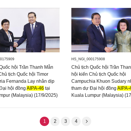
0175909
HS_NGI_000175908
 Quốc hội Trần Thanh Mẫn
Chủ tịch Quốc hội Trần Tha
Chủ tịch Quốc hội Timor
hội kiến Chủ tịch Quốc hội
ria Fernanda Lay nhân dịp
Campuchia Khuon Sudary n
Đại hội đồng
AIPA-46
tại
tham dự Đại hội đồng
AIPA-
mpur (Malaysia) (17/9/2025)
Kuala Lumpur (Malaysia) (17
1
2
3
4