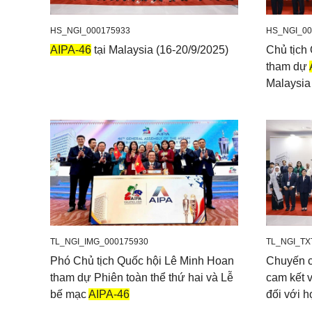
HS_NGI_000175933
HS_NGI_00
AIPA-46
tại Malaysia (16-20/9/2025)
Chủ tịch
tham dự
Malaysia
TL_NGI_IMG_000175930
TL_NGI_TX
Phó Chủ tịch Quốc hội Lê Minh Hoan
Chuyến c
tham dự Phiên toàn thể thứ hai và Lễ
cam kết 
bế mạc
AIPA-46
đối với 