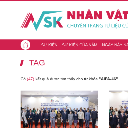
SỰ KIỆN
SỰ KIỆN CỦA NĂM
NGÀY NÀY N
TAG
Có
(47)
kết quả được tìm thấy cho từ khóa
"AIPA-46"