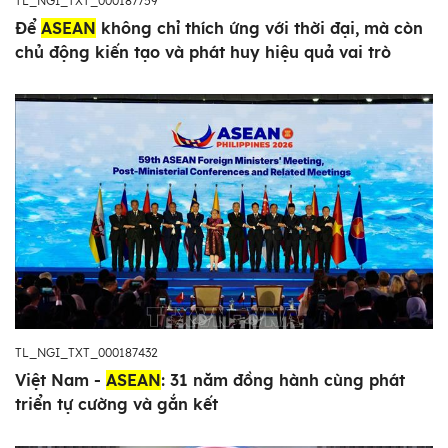
TL_NGI_TXT_000187759
Để
ASEAN
không chỉ thích ứng với thời đại, mà còn
chủ động kiến tạo và phát huy hiệu quả vai trò
TL_NGI_TXT_000187432
Việt Nam -
ASEAN
: 31 năm đồng hành cùng phát
triển tự cường và gắn kết