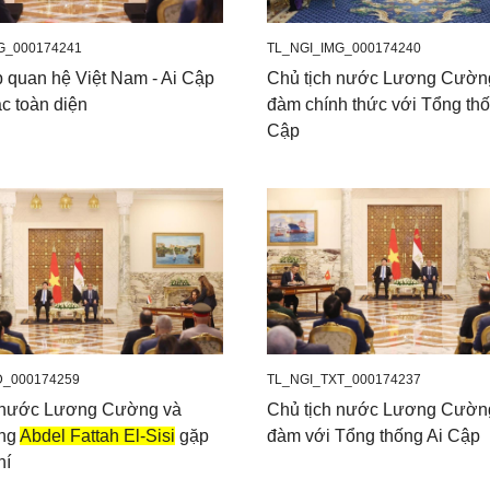
G_000174241
TL_NGI_IMG_000174240
 quan hệ Việt Nam - Ai Cập
Chủ tịch nước Lương Cườn
ác toàn diện
đàm chính thức với Tổng thố
Cập
D_000174259
TL_NGI_TXT_000174237
h nước Lương Cường và
Chủ tịch nước Lương Cườn
ống
Abdel Fattah El-Sisi
gặp
đàm với Tổng thống Ai Cập
hí