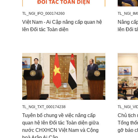
TL_NGI_IFO_000174260
TL_NGI_IM
Việt Nam - Ai Cập nâng cấp quan hệ
Nâng cấp
lên Đối tác Toàn diện
lên Đối t
TL_NGI_TXT_000174238
TL_NGI_VI
Tuyên bố chung về việc nâng cấp
Chủ tịc
quan hệ lên Đối tác Toàn diện giữa
Tổng th
nước CHXHCN Việt Nam và Cộng
gỡ báo c
hoà Arập Ai Cập