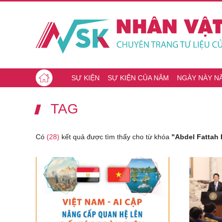
SỰ KIỆN
SỰ KIỆN CỦA NĂM
NGÀY NÀY N
TAG
Có
(28)
kết quả được tìm thấy cho từ khóa
"Abdel Fattah E