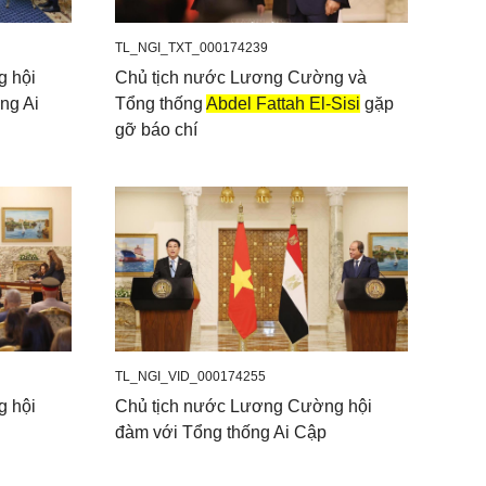
TL_NGI_TXT_000174239
g hội
Chủ tịch nước Lương Cường và
ng Ai
Tổng thống
Abdel Fattah El-Sisi
gặp
gỡ báo chí
TL_NGI_VID_000174255
g hội
Chủ tịch nước Lương Cường hội
đàm với Tổng thống Ai Cập