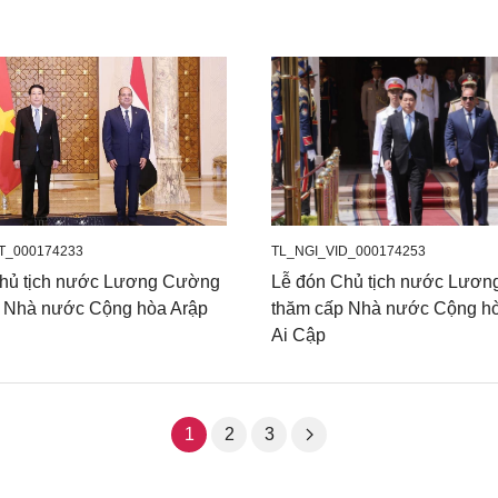
T_000174233
TL_NGI_VID_000174253
hủ tịch nước Lương Cường
Lễ đón Chủ tịch nước Lươ
 Nhà nước Cộng hòa Arập
thăm cấp Nhà nước Cộng h
Ai Cập
1
2
3