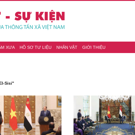
ĂM XƯA
HỒ SƠ TƯ LIỆU
NHÂN VẬT
GIỚI THIỆU
l-Sisi"