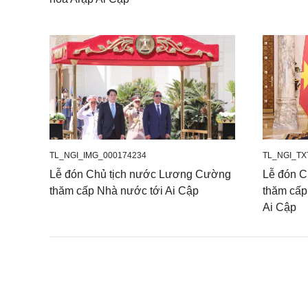
TL_NGI_IMG_000174234
TL_NGI_TX
Lễ đón Chủ tịch nước Lương Cường
Lễ đón C
thăm cấp Nhà nước tới Ai Cập
thăm cấp
Ai Cập