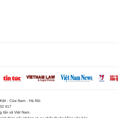
iệt - Cửa Nam - Hà Nội
332 417
 tấn xã Việt Nam.
ình thức nếu không có sự chấp thuận bằng văn bản.