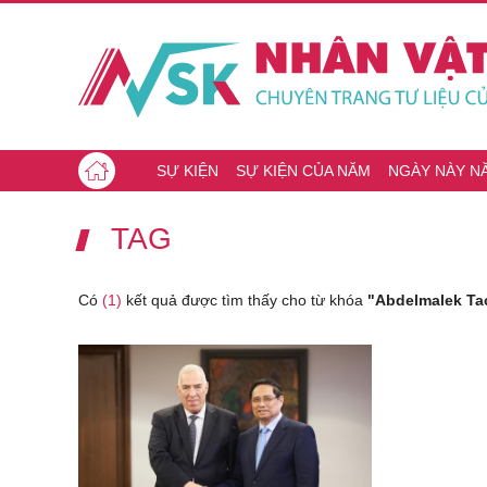
SỰ KIỆN
SỰ KIỆN CỦA NĂM
NGÀY NÀY N
TAG
Có
(1)
kết quả được tìm thấy cho từ khóa
"Abdelmalek Tac