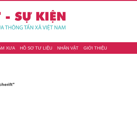
ĂM XƯA
HỒ SƠ TƯ LIỆU
NHÂN VẬT
GIỚI THIỆU
herift"