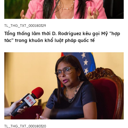
TL_THG_TXT_000180329
Tổng thống lâm thời D. Rodriguez kêu gọi Mỹ "hợp
tác" trong khuôn khổ luật pháp quốc tế
TL_THG_TXT_000180320