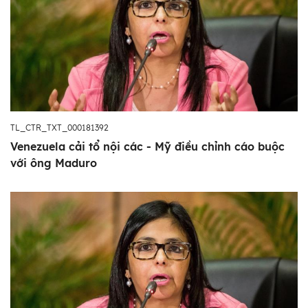
TL_CTR_TXT_000181392
Venezuela cải tổ nội các - Mỹ điều chỉnh cáo buộc
với ông Maduro