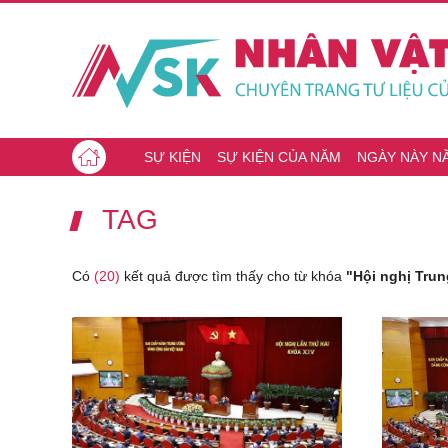
SỰ KIỆN
SỰ KIỆN CỦA NĂM
NGÀY NÀY N
TAG
Có
(20)
kết quả được tìm thấy cho từ khóa
"Hội nghị Trun