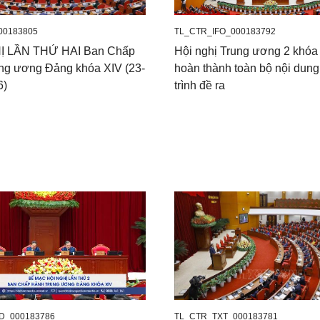
00183805
TL_CTR_IFO_000183792
Ị LẦN THỨ HAI Ban Chấp
Hội nghị Trung ương 2 khóa
ng ương Đảng khóa XIV (23-
hoàn thành toàn bộ nội dun
6)
trình đề ra
D_000183786
TL_CTR_TXT_000183781