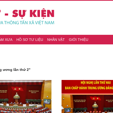
ĂM XƯA
HỒ SƠ TƯ LIỆU
NHÂN VẬT
GIỚI THIỆU
g ương lần thứ 2"