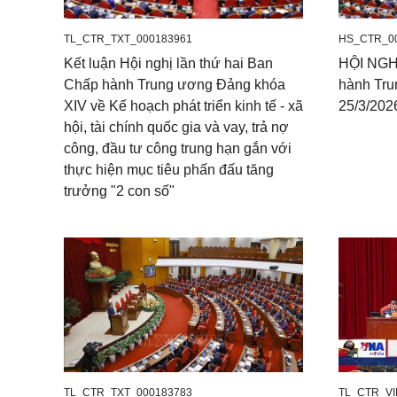
TL_CTR_TXT_000183961
HS_CTR_0
Kết luận Hội nghị lần thứ hai Ban
HỘI NGH
Chấp hành Trung ương Đảng khóa
hành Tru
XIV về Kế hoạch phát triển kinh tế - xã
25/3/202
hội, tài chính quốc gia và vay, trả nợ
công, đầu tư công trung hạn gắn với
thực hiện mục tiêu phấn đấu tăng
trưởng "2 con số"
TL_CTR_TXT_000183783
TL_CTR_VI