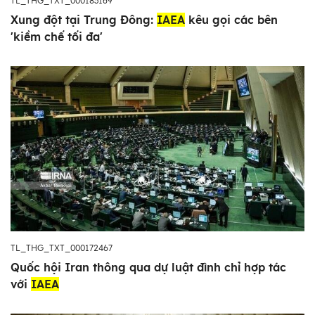
TL_THG_TXT_000183169
Xung đột tại Trung Đông:
IAEA
kêu gọi các bên
'kiềm chế tối đa'
TL_THG_TXT_000172467
Quốc hội Iran thông qua dự luật đình chỉ hợp tác
với
IAEA