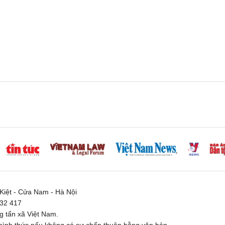
iệt - Cửa Nam - Hà Nội
332 417
 tấn xã Việt Nam.
ình thức nếu không có sự chấp thuận bằng văn bản.