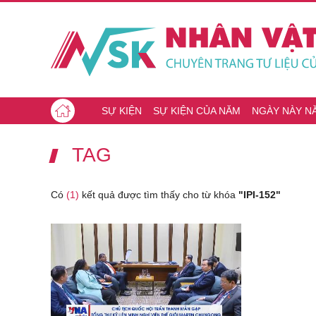
SỰ KIỆN
SỰ KIỆN CỦA NĂM
NGÀY NÀY N
TAG
Có
(1)
kết quả được tìm thấy cho từ khóa
"IPI-152"