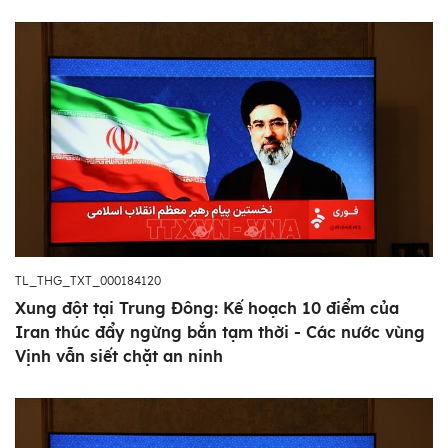
TL_THG_TXT_000184120
Xung đột tại Trung Đông: Kế hoạch 10 điểm của
Iran thúc đẩy ngừng bắn tạm thời - Các nước vùng
Vịnh vẫn siết chặt an ninh