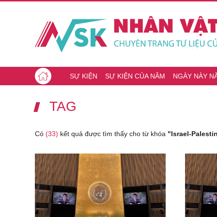
SỰ KIỆN
SỰ KIỆN CỦA NĂM
NGÀY NÀY N
TAG
Có
(33)
kết quả được tìm thấy cho từ khóa
"Israel-Palesti