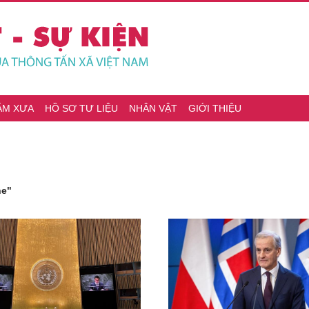
ĂM XƯA
HỒ SƠ TƯ LIỆU
NHÂN VẬT
GIỚI THIỆU
ne"