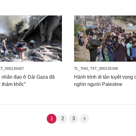
T_000135407
TL_THG_TXT_000135346
h nhân đạo ở Dải Gaza đã
Hành trình di tản tuyệt vọng
 thảm khốc”
nghìn người Palestine
1
2
3