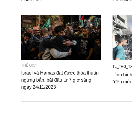
THẾ GIỚI
TL_THG_TX
Israel và Hamas đạt được thỏa thuận
Tình hìn
ngừng bắn, bắt đầu từ 7 giờ sáng
“đến mức
ngày 24/11/2023