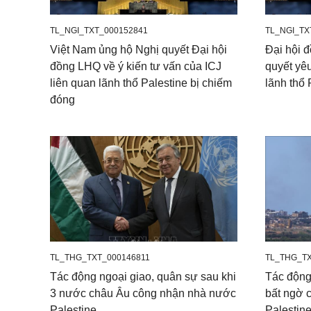
TL_NGI_TXT_000152841
TL_NGI_TX
Việt Nam ủng hộ Nghị quyết Đại hội
Đại hội 
đồng LHQ về ý kiến tư vấn của ICJ
quyết yêu
liên quan lãnh thổ Palestine bị chiếm
lãnh thổ 
đóng
TL_THG_TXT_000146811
TL_THG_TX
Tác động ngoại giao, quân sự sau khi
Tác động
3 nước châu Âu công nhận nhà nước
bất ngờ 
Palestine
Palestin