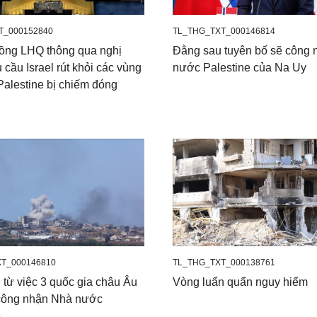
T_000152840
TL_THG_TXT_000146814
đồng LHQ thông qua nghị
Đằng sau tuyên bố sẽ công
 cầu Israel rút khỏi các vùng
nước Palestine của Na Uy
Palestine bị chiếm đóng
T_000146810
TL_THG_TXT_000138761
 từ việc 3 quốc gia châu Âu
Vòng luẩn quẩn nguy hiểm
công nhận Nhà nước
e