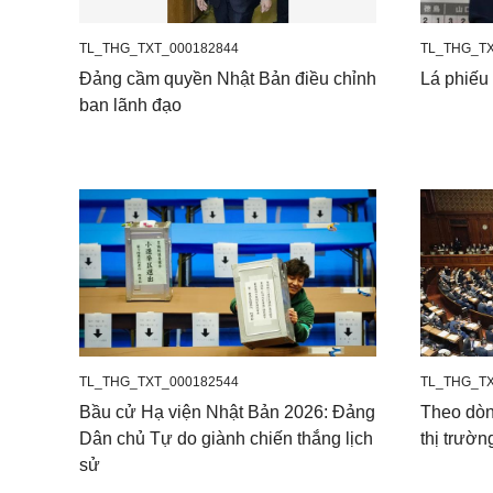
TL_THG_TXT_000182844
TL_THG_TX
Đảng cầm quyền Nhật Bản điều chỉnh
Lá phiếu
ban lãnh đạo
TL_THG_TXT_000182544
TL_THG_TX
Bầu cử Hạ viện Nhật Bản 2026: Đảng
Theo dòn
Dân chủ Tự do giành chiến thắng lịch
thị trườn
sử