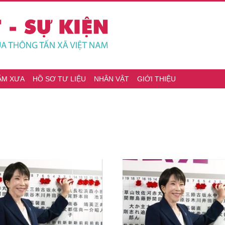
ĂM XƯA
HỒ SƠ TƯ LIỆU
NHÂN VẬT
GIỚI THIỆU