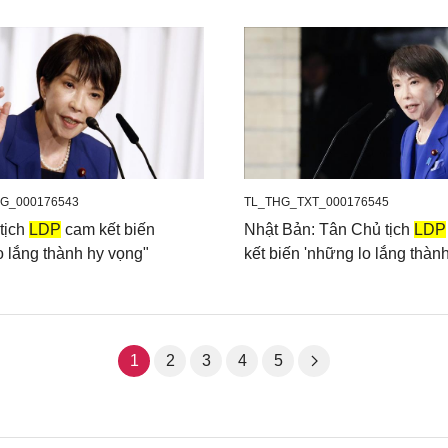
G_000176543
TL_THG_TXT_000176545
tịch
LDP
cam kết biến
Nhật Bản: Tân Chủ tịch
LDP
o lắng thành hy vọng"
kết biến 'những lo lắng thàn
1
2
3
4
5