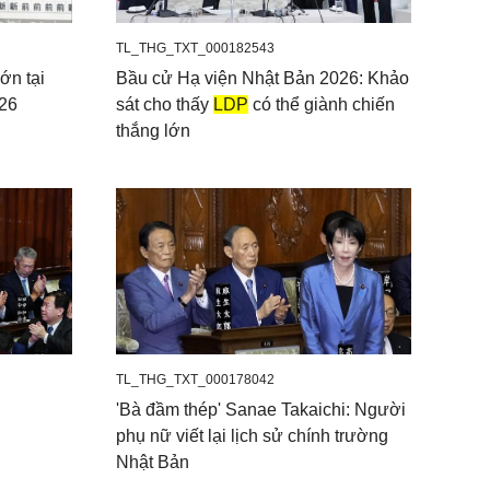
TL_THG_TXT_000182543
ớn tại
Bầu cử Hạ viện Nhật Bản 2026: Khảo
026
sát cho thấy
LDP
có thể giành chiến
thắng lớn
TL_THG_TXT_000178042
'Bà đầm thép' Sanae Takaichi: Người
phụ nữ viết lại lịch sử chính trường
Nhật Bản