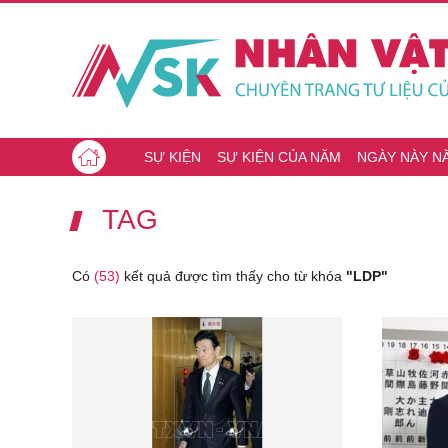
SỰ KIỆN
SỰ KIỆN CỦA NĂM
NGÀY NÀY N
TAG
Có
(53)
kết quả được tìm thấy cho từ khóa
"LDP"