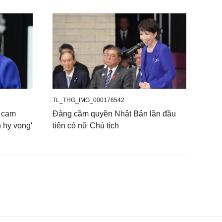
TL_THG_IMG_000176542
cam
Đảng cầm quyền Nhật Bản lần đầu
h hy vọng'
tiên có nữ Chủ tịch