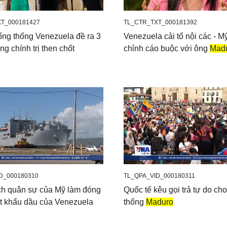
T_000181427
TL_CTR_TXT_000181392
ng thống Venezuela đề ra 3
Venezuela cải tổ nội các - M
g chính trị then chốt
chỉnh cáo buộc với ông
Mad
D_000180310
TL_QPA_VID_000180311
ch quân sự của Mỹ làm đóng
Quốc tế kêu gọi trả tự do ch
t khẩu dầu của Venezuela
thống
Maduro