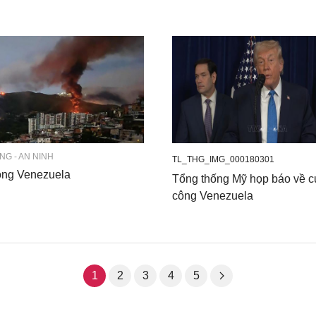
G - AN NINH
TL_THG_IMG_000180301
ông Venezuela
Tổng thống Mỹ họp báo về c
công Venezuela
1
2
3
4
5