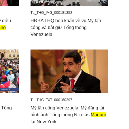
TL_THG_IMG_000181352
ỹ điều
HĐBA LHQ họp khẩn về vụ Mỹ tấn
uro
công và bắt giữ Tổng thống
Venezuela
TL_THG_TXT_000180297
o Tổng
Mỹ tấn công Venezuela: Mỹ đăng tải
hình ảnh Tổng thống Nicolás
Maduro
tại New York