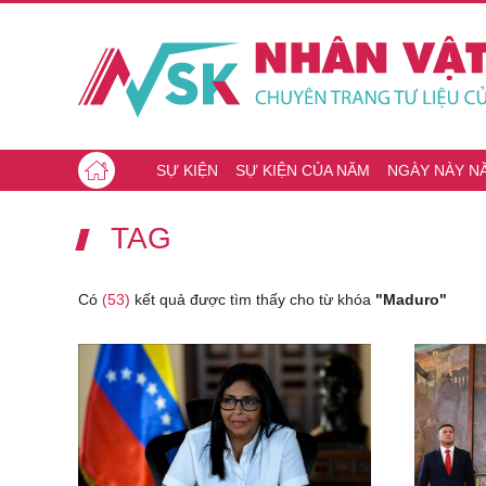
SỰ KIỆN
SỰ KIỆN CỦA NĂM
NGÀY NÀY N
TAG
Có
(53)
kết quả được tìm thấy cho từ khóa
"Maduro"