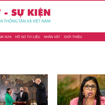
ĂM XƯA
HỒ SƠ TƯ LIỆU
NHÂN VẬT
GIỚI THIỆU