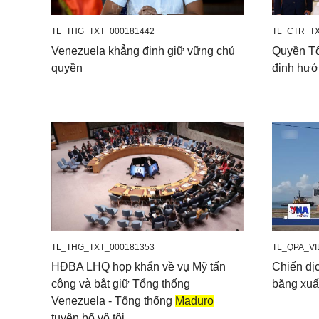
TL_THG_TXT_000181442
TL_CTR_TX
Venezuela khẳng định giữ vững chủ
Quyền Tổ
quyền
định hướn
TL_THG_TXT_000181353
TL_QPA_VI
HĐBA LHQ họp khẩn về vụ Mỹ tấn
Chiến dị
công và bắt giữ Tổng thống
băng xuấ
Venezuela - Tổng thống
Maduro
tuyên bố vô tội