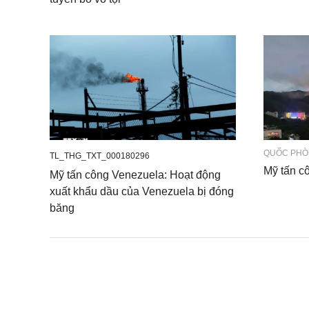
QUỐC PHÒN
TL_THG_TXT_000180296
Mỹ tấn c
Mỹ tấn công Venezuela: Hoạt động
xuất khẩu dầu của Venezuela bị đóng
băng