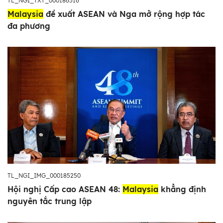
TL_NGI_TXT_000186516
Malaysia
đề xuất ASEAN và Nga mở rộng hợp tác
đa phương
TL_NGI_IMG_000185250
Hội nghị Cấp cao ASEAN 48:
Malaysia
khẳng định
nguyên tắc trung lập