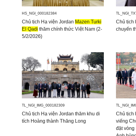
HS_NGI_000182384
TL_NGI_TX
Chủ tịch Hạ viện Jordan
Mazen Turki
Chủ tịch 
El Qadi
thăm chính thức Việt Nam (2-
chuyến t
5/2/2026)
TL_NGI_IMG_000182309
TL_NGI_IM
Chủ tịch Hạ viện Jordan thăm khu di
Chủ tịch
tích Hoàng thành Thăng Long
viếng Ch
đặt vòng
Anh hùng