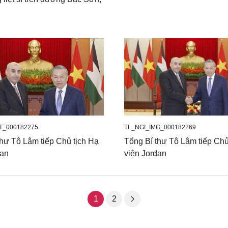
T_000182275
TL_NGI_IMG_000182269
thư Tô Lâm tiếp Chủ tịch Hạ
Tổng Bí thư Tô Lâm tiếp Chủ
dan
viện Jordan
1
2