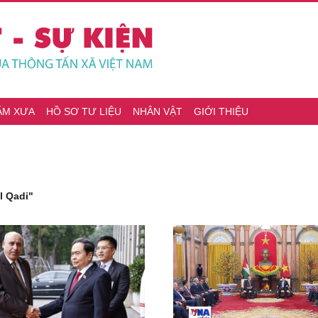
ĂM XƯA
HỒ SƠ TƯ LIỆU
NHÂN VẬT
GIỚI THIỆU
l Qadi"