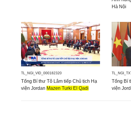
Hà Nội
TL_NGI_VID_000182320
TL_NGI_TX
Tổng Bí thư Tô Lâm tiếp Chủ tịch Hạ
Tổng Bí 
viện Jordan
Mazen Turki El Qadi
viện Jor