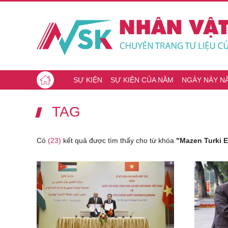
SỰ KIỆN
SỰ KIỆN CỦA NĂM
NGÀY NÀY N
TAG
Có
(23)
kết quả được tìm thấy cho từ khóa
"Mazen Turki E