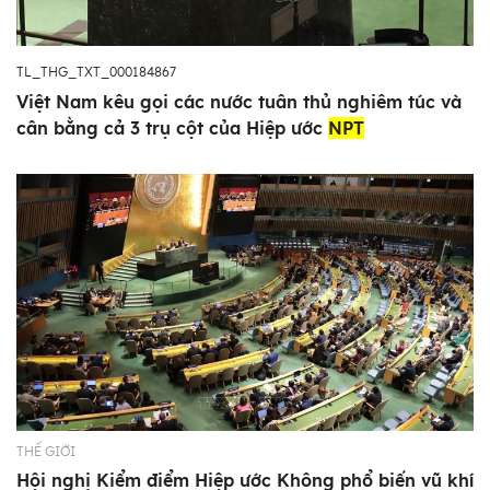
TL_THG_TXT_000184867
Việt Nam kêu gọi các nước tuân thủ nghiêm túc và
cân bằng cả 3 trụ cột của Hiệp ước
NPT
THẾ GIỚI
Hội nghị Kiểm điểm Hiệp ước Không phổ biến vũ khí