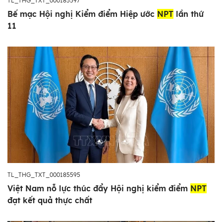
TL_THG_TXT_000185597
Bế mạc Hội nghị Kiểm điểm Hiệp ước
NPT
lần thứ
11
TL_THG_TXT_000185595
Việt Nam nỗ lực thúc đẩy Hội nghị kiểm điểm
NPT
đạt kết quả thực chất