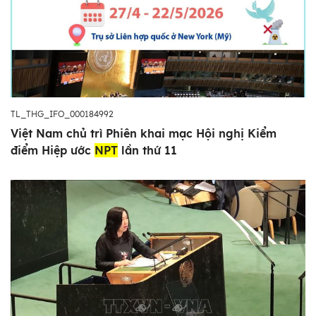
TL_THG_IFO_000184992
Việt Nam chủ trì Phiên khai mạc Hội nghị Kiểm
điểm Hiệp ước
NPT
lần thứ 11