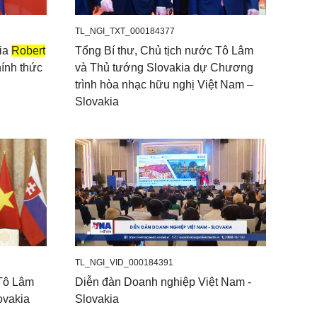
TL_NGI_TXT_000184377
ia
Robert
Tổng Bí thư, Chủ tịch nước Tô Lâm
ính thức
và Thủ tướng Slovakia dự Chương
trình hòa nhạc hữu nghị Việt Nam –
Slovakia
TL_NGI_VID_000184391
 Tô Lâm
Diễn đàn Doanh nghiệp Việt Nam -
ovakia
Slovakia