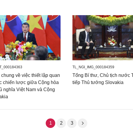
T_000184363
TL_NGI_IMG_000184359
chung về việc thiết lập quan
Tổng Bí thư, Chủ tịch nước
ác chiến lược giữa Cộng hòa
tiếp Thủ tướng Slovakia
hủ nghĩa Việt Nam và Cộng
akia
1
2
3