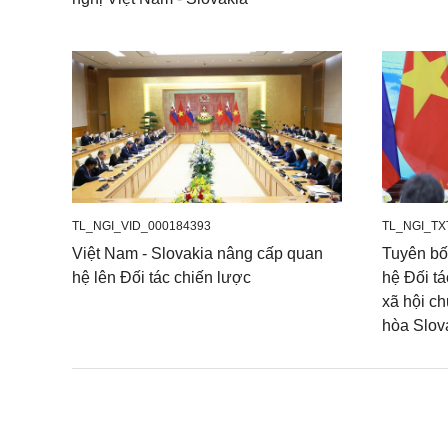
TL_NGI_VID_000184393
TL_NGI_TX
Việt Nam - Slovakia nâng cấp quan
Tuyên bố 
hệ lên Đối tác chiến lược
hệ Đối t
xã hội c
hòa Slov