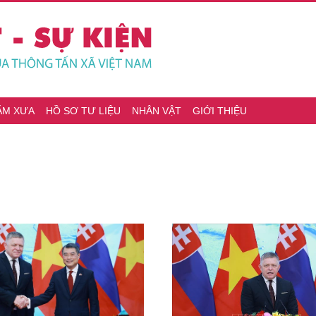
ĂM XƯA
HỒ SƠ TƯ LIỆU
NHÂN VẬT
GIỚI THIỆU