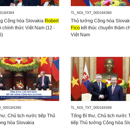
0184384
TL_NGI_TXT_000184380
g Cộng hòa Slovakia
Robert
Thủ tướng Cộng hòa Slovak
 chính thức Việt Nam (12 -
Fico
kết thúc chuyến thăm ch
6)
Việt Nam
D_000184390
TL_NGI_TXT_000184368
hư, Chủ tịch nước tiếp Thủ
Tổng Bí thư, Chủ tịch nước
ng hòa Slovakia
tiếp Thủ tướng Cộng hòa Sl