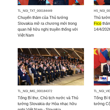
TL_NGI_TXT_000184449
HS_NGI_00
Chuyến thăm của Thủ tướng
Thủ tướn
Slovakia mở ra chương mới trong
Fico
thăm
quan hệ hữu nghị truyền thống với
14/4/202
Việt Nam
TL_NGI_IMG_000184372
TL_NGI_VI
Tổng Bí thư, Chủ tịch nước và Thủ
Tổng Bí t
tướng Slovakia dự Hòa nhạc hữu
tướng Cộ
nghị Việt Nam - Slovakia