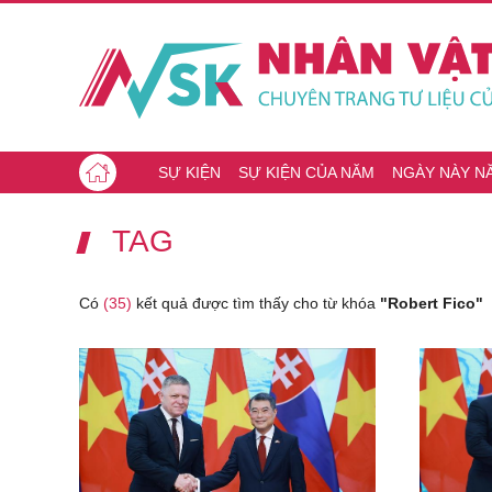
SỰ KIỆN
SỰ KIỆN CỦA NĂM
NGÀY NÀY N
TAG
Có
(35)
kết quả được tìm thấy cho từ khóa
"Robert Fico"