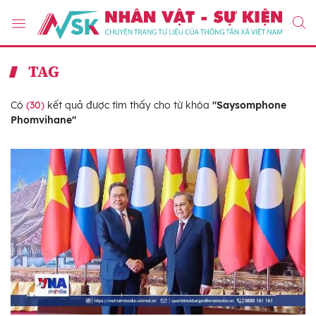
TAG
Có
(30)
kết quả được tìm thấy cho từ khóa
"Saysomphone
Phomvihane"