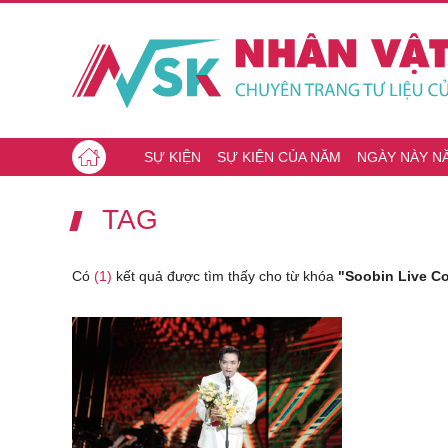
SỰ KIỆN
SỰ KIỆN CỦA NĂM
NGÀY NÀY N
TAG
Có
(1)
kết quả được tìm thấy cho từ khóa
"Soobin Live Co