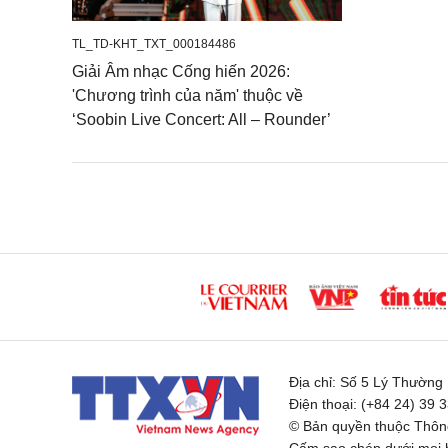
TL_TD-KHT_TXT_000184486
Giải Âm nhạc Cống hiến 2026:
'Chương trình của năm' thuộc về
‘Soobin Live Concert: All – Rounder’
Địa chỉ:
Số 5 Lý Thường K
Điện thoại:
(+84 24) 39 
© Bản quyền thuộc Thông
Cấm sao chép dưới mọi h