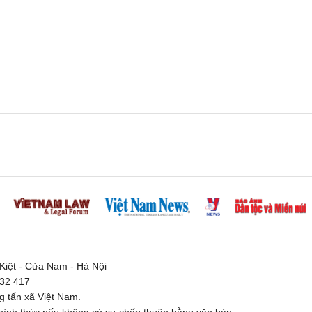
iệt - Cửa Nam - Hà Nội
332 417
 tấn xã Việt Nam.
ình thức nếu không có sự chấp thuận bằng văn bản.