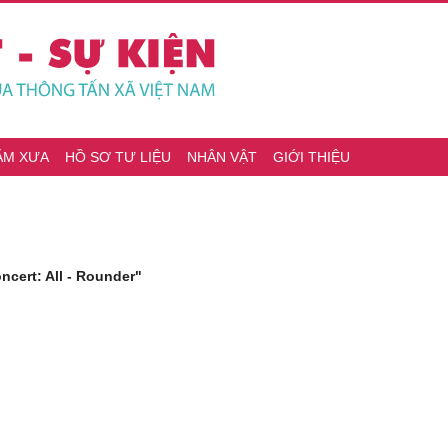
ĂM XƯA
HỒ SƠ TƯ LIỆU
NHÂN VẬT
GIỚI THIỆU
ncert: All - Rounder"