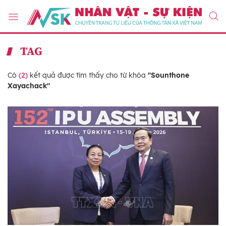
TAG
Có
(2)
kết quả được tìm thấy cho từ khóa
"Sounthone
Xayachack"