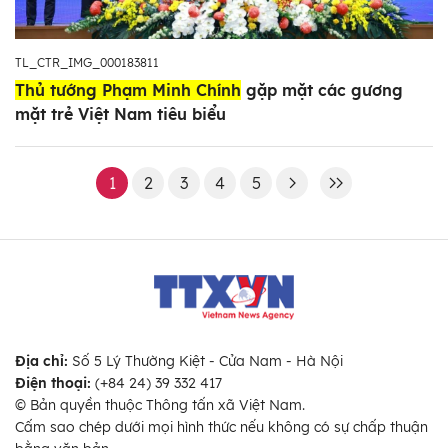
TL_CTR_IMG_000183811
Thủ tướng Phạm Minh Chính
gặp mặt các gương
mặt trẻ Việt Nam tiêu biểu
1
2
3
4
5
Địa chỉ:
Số 5 Lý Thường Kiệt - Cửa Nam - Hà Nội
Điện thoại:
(+84 24) 39 332 417
© Bản quyền thuộc Thông tấn xã Việt Nam.
Cấm sao chép dưới mọi hình thức nếu không có sự chấp thuận