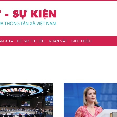
ĂM XƯA
HỒ SƠ TƯ LIỆU
NHÂN VẬT
GIỚI THIỆU