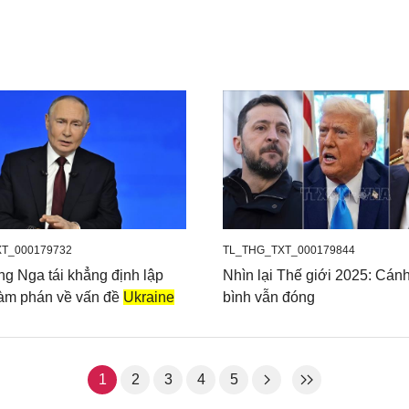
T_000179732
TL_THG_TXT_000179844
ng Nga tái khẳng định lập
Nhìn lại Thế giới 2025: Cán
àm phán về vấn đề
Ukraine
bình vẫn đóng
1
2
3
4
5