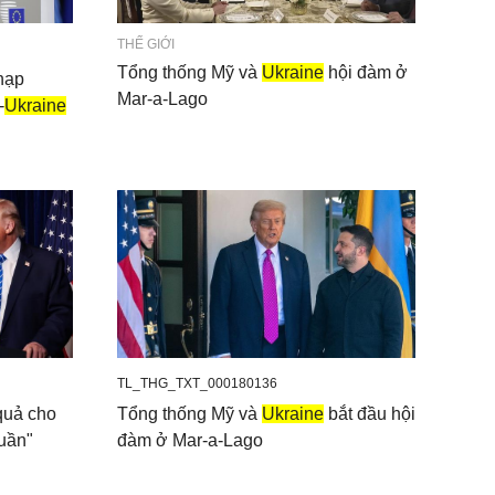
THẾ GIỚI
Tổng thống Mỹ và
Ukraine
hội đàm ở
nạp
Mar-a-Lago
-
Ukraine
TL_THG_TXT_000180136
 quả cho
Tổng thống Mỹ và
Ukraine
bắt đầu hội
tuần"
đàm ở Mar-a-Lago