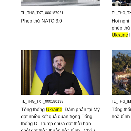
TL_THG_TXT_000187021
TL_THG_TX
Phép thử NATO 3.0
Hội nghị
phép thử
Ukraine
l
TL_THG_TXT_000180138
TL_THG_IM
Tổng thống
Ukraine
: Đàm phán tại Mỹ
Tổng thốn
đạt nhiều kết quả quan trọng-Tổng
hoà bình
thống D. Trump chưa đặt thời hạn
chót đạt thỏa thuận hòa bình - Châu