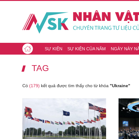
SỰ KIỆN
SỰ KIỆN CỦA NĂM
NGÀY NÀY N
TAG
Có
(179)
kết quả được tìm thấy cho từ khóa
"Ukraine"