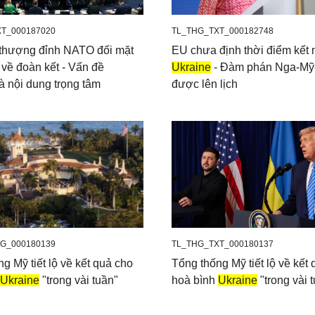
T_000187020
TL_THG_TXT_000182748
 thượng đỉnh NATO đối mặt
EU chưa định thời điểm kết 
 về đoàn kết - Vấn đề
Ukraine
- Đàm phán Nga-Mỹ
à nội dung trọng tâm
được lên lịch
G_000180139
TL_THG_TXT_000180137
g Mỹ tiết lộ về kết quả cho
Tổng thống Mỹ tiết lộ về kết
Ukraine
"trong vài tuần"
hoà bình
Ukraine
"trong vài 