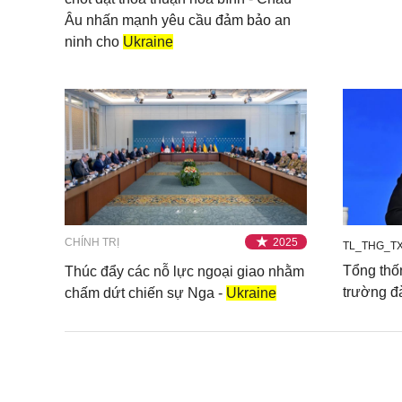
Âu nhấn mạnh yêu cầu đảm bảo an
ninh cho
Ukraine
CHÍNH TRỊ
2025
TL_THG_TX
Tổng thố
Thúc đẩy các nỗ lực ngoại giao nhằm
trường đ
chấm dứt chiến sự Nga -
Ukraine