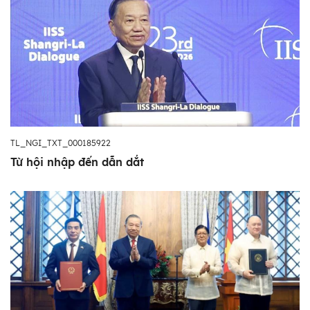
TL_NGI_TXT_000185922
Từ hội nhập đến dẫn dắt