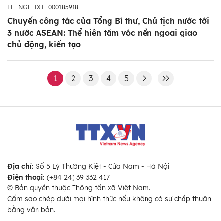
TL_NGI_TXT_000185918
Chuyến công tác của Tổng Bí thư, Chủ tịch nước tới
3 nước ASEAN: Thể hiện tầm vóc nền ngoại giao
chủ động, kiến tạo
1
2
3
4
5
Địa chỉ:
Số 5 Lý Thường Kiệt - Cửa Nam - Hà Nội
Điện thoại:
(+84 24) 39 332 417
© Bản quyền thuộc Thông tấn xã Việt Nam.
Cấm sao chép dưới mọi hình thức nếu không có sự chấp thuận
bằng văn bản.