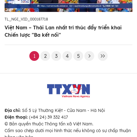
TL_NGI_VID_000187718
Việt Nam – Thái Lan nhất trí thúc đẩy triển khai
Chiến lược "Ba kết nối"
1
2
3
4
5
Địa chỉ:
Số 5 Lý Thường Kiệt - Cửa Nam - Hà Nội
Điện thoại:
(+84 24) 39 332 417
© Bản quyền thuộc Thông tấn xã Việt Nam.
Cấm sao chép dưới mọi hình thức nếu không có sự chấp thuận