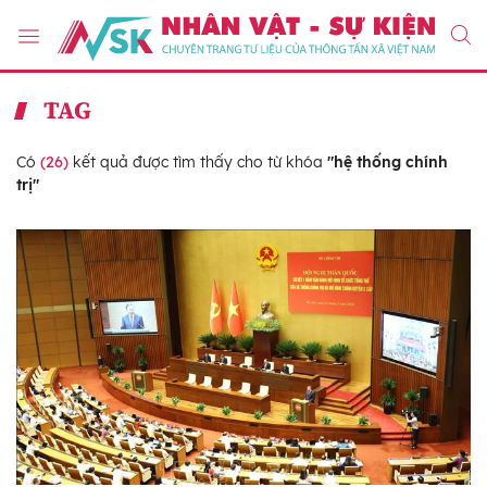
TAG
Có
(26)
kết quả được tìm thấy cho từ khóa
"hệ thống chính
trị"