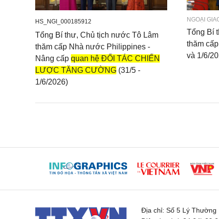
NGOẠI GIA
HS_NGI_000185912
Tổng Bí 
Tổng Bí thư, Chủ tịch nước Tô Lâm
thăm cấp
thăm cấp Nhà nước Philippines -
và 1/6/20
Nâng cấp
quan hệ ĐỐI TÁC CHIẾN
LƯỢC TĂNG CƯỜNG
(31/5 -
1/6/2026)
Địa chỉ:
Số 5 Lý Thường K