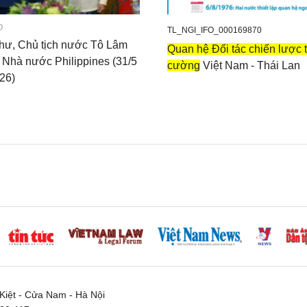
O
TL_NGI_IFO_000169870
thư, Chủ tịch nước Tô Lâm
Quan hệ Đối tác chiến lược 
 Nhà nước Philippines (31/5
cường
Việt Nam - Thái Lan
26)
iệt - Cửa Nam - Hà Nội