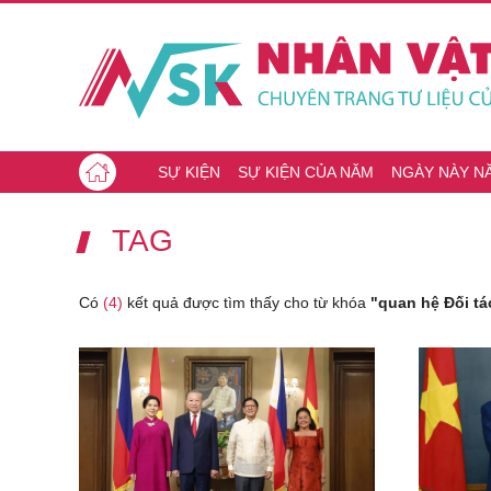
SỰ KIỆN
SỰ KIỆN CỦA NĂM
NGÀY NÀY N
TAG
Có
(4)
kết quả được tìm thấy cho từ khóa
"quan hệ Đối t