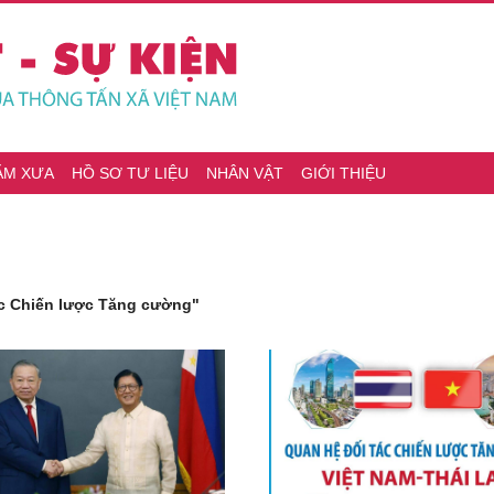
ĂM XƯA
HỒ SƠ TƯ LIỆU
NHÂN VẬT
GIỚI THIỆU
ác Chiến lược Tăng cường"