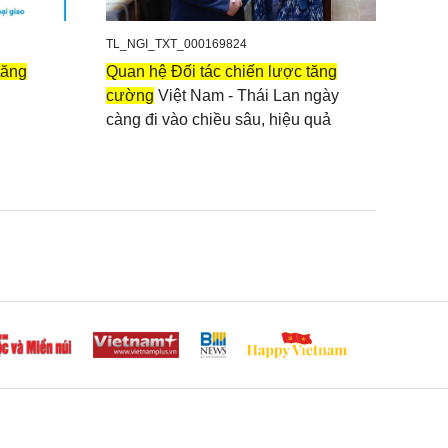
TL_NGI_TXT_000169824
tăng
Quan hệ Đối tác chiến lược tăng
cường
Việt Nam - Thái Lan ngày
càng đi vào chiều sâu, hiệu quả