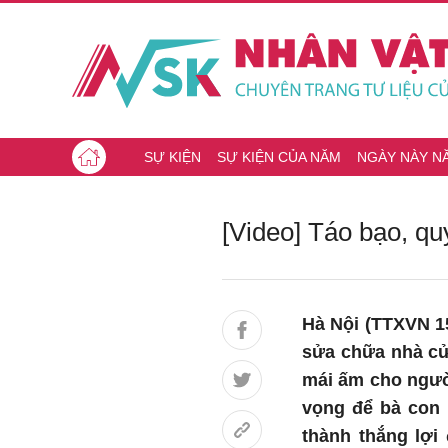
SỰ KIỆN
SỰ KIỆN CỦA NĂM
NGÀY NÀY N
[Video] Táo bạo, qu
Hà Nội (TTXVN 15
sửa chữa nhà cử
mái ấm cho người
vọng để bà con 
thành thắng lợi