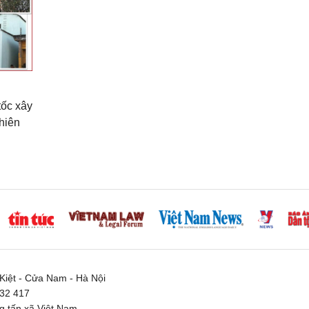
tốc xây
hiên
iệt - Cửa Nam - Hà Nội
332 417
 tấn xã Việt Nam.