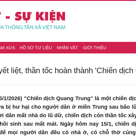
ĂM XƯA
HỒ SƠ TƯ LIỆU
NHÂN VẬT
GIỚI THIỆU
yết liệt, thần tốc hoàn thành 'Chiến dịc
/1/2026) "Chiến dịch Quang Trung" là một chiến dịc
a bị hư hại cho người dân ở miền Trung sau bão lũ
 dân mất nhà do lũ dữ, chiến dịch còn thần tốc xây
hồi sinh sau mất mát. Ngày hôm nay 15/1, chiến d
 để mọi người dân đều có nhà ở, có chỗ thờ cúng 