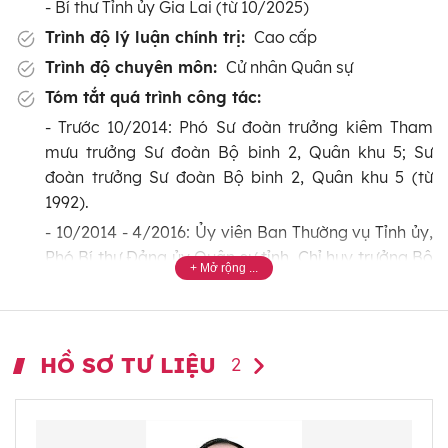
- Bí thư Tỉnh ủy Gia Lai (từ 10/2025)
Trình độ lý luận chính trị:
Cao cấp
Trình độ chuyên môn:
Cử nhân Quân sự
Tóm tắt quá trình công tác:
- Trước 10/2014: Phó Sư đoàn trưởng kiêm Tham
mưu trưởng Sư đoàn Bộ binh 2, Quân khu 5; Sư
đoàn trưởng Sư đoàn Bộ binh 2, Quân khu 5 (từ
1992).
- 10/2014 - 4/2016: Ủy viên Ban Thường vụ Tỉnh ủy,
Phó Bí thư Đảng ủy Quân sự tỉnh, Chỉ huy trưởng Bộ
Chỉ huy Quân sự tỉnh Đăk Nông, Quân khu 5.
- 5/2016 - 5/2018: Đảng ủy viên Quân khu 5, Phó Tư
lệnh Quân khu 5.
HỒ SƠ TƯ LIỆU
2
- 6/2016: Được thăng quân hàm từ Đại tá lên Thiếu
tướng.
- 6/2018 - 10/2018: Thiếu tướng, Đảng ủy viên Quân
khu 5, Phó Tư lệnh kiêm Tham mưu trưởng Quân khu