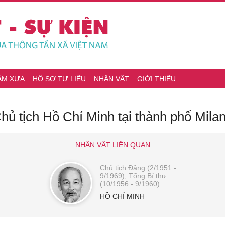
ĂM XƯA
HỒ SƠ TƯ LIỆU
NHÂN VẬT
GIỚI THIỆU
ủ tịch Hồ Chí Minh tại thành phố Milan 
NHÂN VẬT LIÊN QUAN
Chủ tịch Đảng (2/1951 -
9/1969); Tổng Bí thư
(10/1956 - 9/1960)
HỒ CHÍ MINH