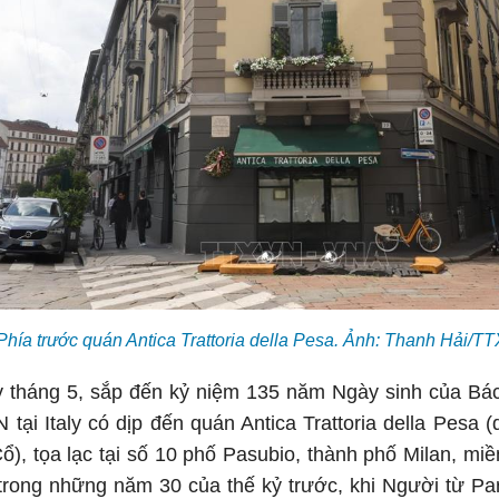
Phía trước quán Antica Trattoria della Pesa. Ảnh: Thanh Hải/TT
 tháng 5, sắp đến kỷ niệm 135 năm Ngày sinh của Bác 
tại Italy có dịp đến quán Antica Trattoria della Pesa (d
), tọa lạc tại số 10 phố Pasubio, thành phố Milan, miề
trong những năm 30 của thế kỷ trước, khi Người từ Pa