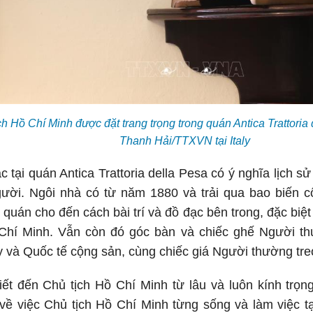
h Hồ Chí Minh được đặt trang trọng trong quán Antica Trattoria
Thanh Hải/TTXVN tại Italy
 tại quán Antica Trattoria della Pesa có ý nghĩa lịch sử 
ời. Ngôi nhà có từ năm 1880 và trải qua bao biến c
 quán cho đến cách bài trí và đồ đạc bên trong, đặc biệt
Chí Minh. Vẫn còn đó góc bàn và chiếc ghế Người t
y và Quốc tế cộng sản, cùng chiếc giá Người thường treo
iết đến Chủ tịch Hồ Chí Minh từ lâu và luôn kính trọ
 về việc Chủ tịch Hồ Chí Minh từng sống và làm việc tại