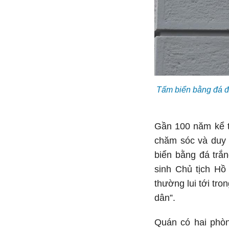
Tấm biển bằng đá đư
Gần 100 năm kể t
chăm sóc và duy t
biển bằng đá trắ
sinh Chủ tịch Hồ
thường lui tới tr
dân”.
Quán có hai phòn