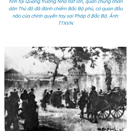
tinh tại Quảng trường Nhà hát lớn, quần chúng nhân
dân Thủ đô đã đánh chiếm Bắc Bộ phủ, cơ quan đầu
não của chính quyền tay sai Pháp ở Bắc Bộ. Ảnh:
TTXVN