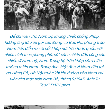
Để chi viện cho Nam bộ kháng chiến chống Pháp,
hưởng ứng lời kêu gọi của Đảng và Bác Hồ, phong trào
Nam tiến diễn ra sôi nổi khắp nơi trên toàn quốc, với
nhiều hình thức phong phú, sát cánh chiến đấu cùng các
chiến sĩ Nam bộ, Nam Trung bộ trên khắp các chiến
trường miền Nam. Trong ảnh: Một đơn vị Nam tiến tại
ga Hàng Cỏ, Hà Nội trước khi lên đường vào Nam chi
viện cho mặt trận Nam Bộ, tháng 9/1945. Ảnh: Tư
liệu/TTXVN phát