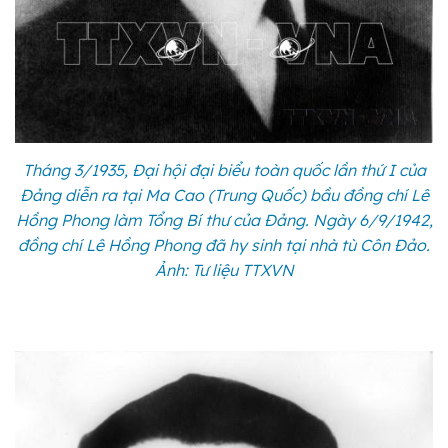
Tháng 3/1935, Đại hội đại biểu toàn quốc lần thứ I của
Đảng diễn ra tại Ma Cao (Trung Quốc) bầu đồng chí Lê
Hồng Phong làm Tổng Bí thư của Đảng. Ngày 6/9/1942,
đồng chí Lê Hồng Phong đã hy sinh tại nhà tù Côn Đảo.
Ảnh: Tư liệu TTXVN