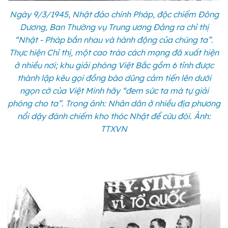
Ngày 9/3/1945, Nhật đảo chính Pháp, độc chiếm Đông
Dương, Ban Thường vụ Trung ương Đảng ra chỉ thị
“Nhật - Pháp bắn nhau và hành động của chúng ta”.
Thực hiện Chỉ thị, một cao trào cách mạng đã xuất hiện
ở nhiều nơi; khu giải phóng Việt Bắc gồm 6 tỉnh được
thành lập kêu gọi đồng bào dũng cảm tiến lên dưới
ngọn cờ của Việt Minh hãy “đem sức ta mà tự giải
phóng cho ta”. Trong ảnh: Nhân dân ở nhiều địa phương
nổi dậy đánh chiếm kho thóc Nhật để cứu đói. Ảnh:
TTXVN