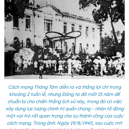
Cách mạng Tháng Tám diễn ra và thắng lợi chỉ trong
khoảng 2 tuần lễ, nhưng Đảng ta đã mất 15 năm để
chuẩn bị cho chiến thắng lịch sử này, trong đó có việc
xây dựng lực lượng chính trị quần chúng – nhân tố đóng
một vai trò rất quan trọng cho sự thành công của cuộc
cách mạng. Trong ảnh: Ngày 19/8/1945, sau cuộc mít