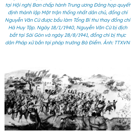
tại Hội nghị Ban chấp hành Trung ương Đảng họp quyết
định thành lập Mặt trận thống nhất dân chủ, đồng chí
Nguyễn Văn Cừ được bầu làm Tổng Bí thư thay đồng chí
Hà Huy Tập. Ngày 18/1/1940, Nguyễn Văn Cừ bị địch
bắt tại Sài Gòn và ngày 28/8/1941, đồng chí bị thực
dân Pháp xử bắn tại pháp trường Bà Điểm. Ảnh: TTXVN