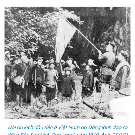
Đội du kích đầu tiên ở Việt Nam do Đảng lãnh đạo ra
đời ở Bắc Sơn (tỉnh Cao Lạng) năm 1940. Ảnh: TTXVN