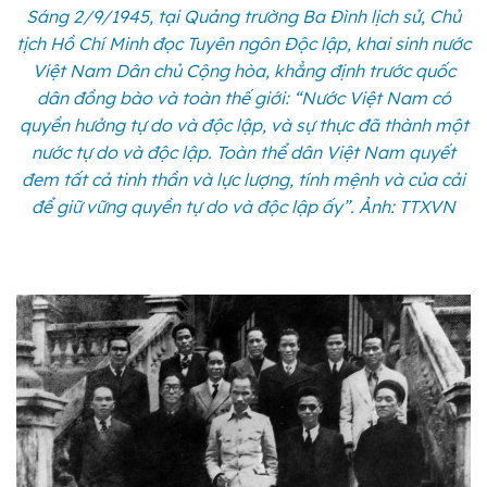
Sáng 2/9/1945, tại Quảng trường Ba Đình lịch sử, Chủ
tịch Hồ Chí Minh đọc Tuyên ngôn Độc lập, khai sinh nước
Việt Nam Dân chủ Cộng hòa, khẳng định trước quốc
dân đồng bào và toàn thế giới: “Nước Việt Nam có
quyền hưởng tự do và độc lập, và sự thực đã thành một
nước tự do và độc lập. Toàn thể dân Việt Nam quyết
đem tất cả tinh thần và lực lượng, tính mệnh và của cải
để giữ vững quyền tự do và độc lập ấy”. Ảnh: TTXVN