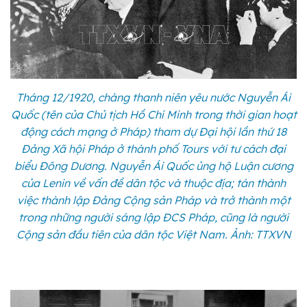
Tháng 12/1920, chàng thanh niên yêu nước Nguyễn Ái
Quốc (tên của Chủ tịch Hồ Chí Minh trong thời gian hoạt
động cách mạng ở Pháp) tham dự Đại hội lần thứ 18
Đảng Xã hội Pháp ở thành phố Tours với tư cách đại
biểu Đông Dương. Nguyễn Ái Quốc ủng hộ Luận cương
của Lenin về vấn đề dân tộc và thuộc địa; tán thành
việc thành lập Đảng Cộng sản Pháp và trở thành một
trong những người sáng lập ĐCS Pháp, cũng là người
Cộng sản đầu tiên của dân tộc Việt Nam. Ảnh: TTXVN