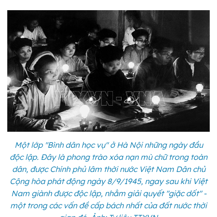
Một lớp "Bình dân học vụ" ở Hà Nội những ngày đầu
độc lập. Đây là phong trào xóa nạn mù chữ trong toàn
dân, được Chính phủ lâm thời nước Việt Nam Dân chủ
Cộng hòa phát động ngày 8/9/1945, ngay sau khi Việt
Nam giành được độc lập, nhằm giải quyết "giặc dốt" -
một trong các vấn đề cấp bách nhất của đất nước thời