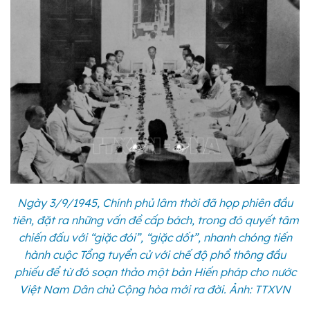
Ngày 3/9/1945, Chính phủ lâm thời đã họp phiên đầu
tiên, đặt ra những vấn đề cấp bách, trong đó quyết tâm
chiến đấu với “giặc đói”, “giặc dốt”, nhanh chóng tiến
hành cuộc Tổng tuyển cử với chế độ phổ thông đầu
phiếu để từ đó soạn thảo một bản Hiến pháp cho nước
Việt Nam Dân chủ Cộng hòa mới ra đời. Ảnh: TTXVN