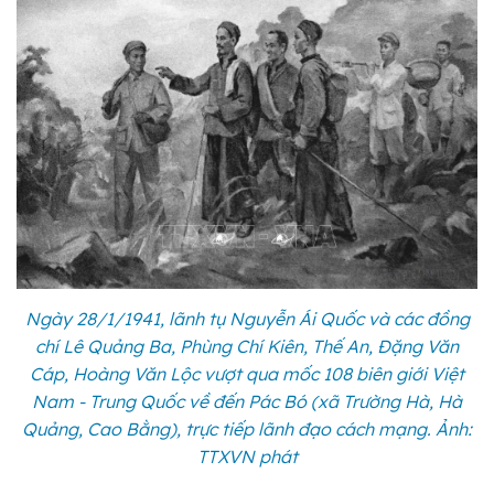
Ngày 28/1/1941, lãnh tụ Nguyễn Ái Quốc và các đồng
chí Lê Quảng Ba, Phùng Chí Kiên, Thế An, Đặng Văn
Cáp, Hoàng Văn Lộc vượt qua mốc 108 biên giới Việt
Nam - Trung Quốc về đến Pác Bó (xã Trường Hà, Hà
Quảng, Cao Bằng), trực tiếp lãnh đạo cách mạng. Ảnh:
TTXVN phát