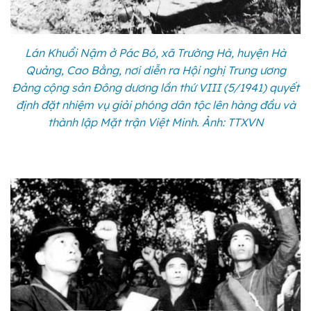
Lán Khuổi Nậm ở Pác Bó, xã Trường Hà, huyện Hà
Quảng, Cao Bằng, nơi diễn ra Hội nghị Trung ương
Đảng cộng sản Đông dương lần thứ VIII (5/1941) quyết
định đặt nhiệm vụ giải phóng dân tộc lên hàng đầu và
thành lập Mặt trận Việt Minh. Ảnh: TTXVN