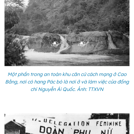
Một phần trong an toàn khu căn cứ cách mạng ở Cao
Bằng, nơi có hang Pác bó là nơi ở và làm việc của đồng
chí Nguyễn Ái Quốc. Ảnh: TTXVN