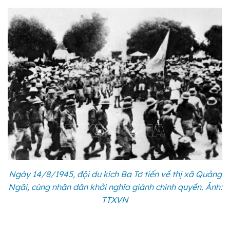
Ngày 14/8/1945, đội du kích Ba Tơ tiến về thị xã Quảng
Ngãi, cùng nhân dân khởi nghĩa giành chính quyền. Ảnh:
TTXVN