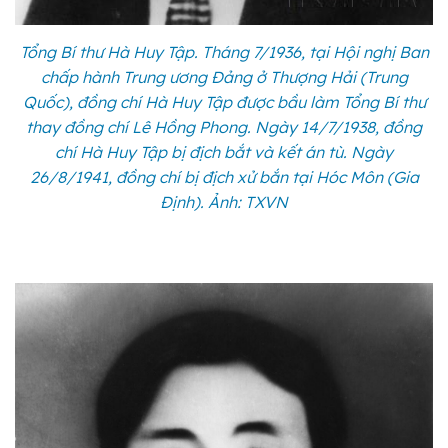
Tổng Bí thư Hà Huy Tập. Tháng 7/1936, tại Hội nghị Ban
chấp hành Trung ương Đảng ở Thượng Hải (Trung
Quốc), đồng chí Hà Huy Tập được bầu làm Tổng Bí thư
thay đồng chí Lê Hồng Phong. Ngày 14/7/1938, đồng
chí Hà Huy Tập bị địch bắt và kết án tù. Ngày
26/8/1941, đồng chí bị địch xử bắn tại Hóc Môn (Gia
Định). Ảnh: TXVN