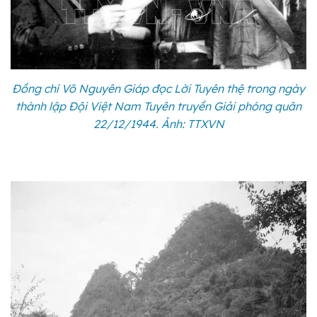
Đồng chí Võ Nguyên Giáp đọc Lời Tuyên thệ trong ngày
thành lập Đội Việt Nam Tuyên truyền Giải phóng quân
22/12/1944. Ảnh: TTXVN