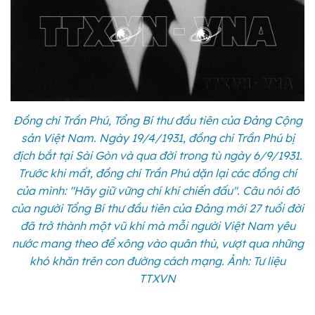
Đồng chí Trần Phú, Tổng Bí thư đầu tiên của Đảng Cộng
sản Việt Nam. Ngày 19/4/1931, đồng chí Trần Phú bị
địch bắt tại Sài Gòn và qua đời trong tù ngày 6/9/1931.
Trước khi mất, đồng chí Trần Phú dặn lại các đồng chí
của mình: "Hãy giữ vững chí khí chiến đấu". Câu nói đó
của người Tổng Bí thư đầu tiên của Đảng mới 27 tuổi đời
đã trở thành một vũ khí mà mỗi người Việt Nam yêu
nước mang theo để xông vào quân thù, vượt qua những
khó khăn trên con đường cách mạng. Ảnh: Tư liệu
TTXVN