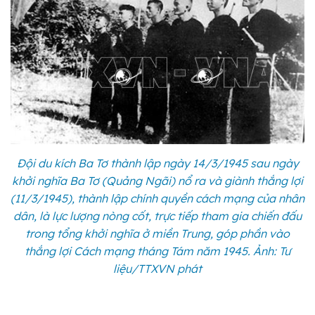
Đội du kích Ba Tơ thành lập ngày 14/3/1945 sau ngày
khởi nghĩa Ba Tơ (Quảng Ngãi) nổ ra và giành thắng lợi
(11/3/1945), thành lập chính quyền cách mạng của nhân
dân, là lực lượng nòng cốt, trực tiếp tham gia chiến đấu
trong tổng khởi nghĩa ở miền Trung, góp phần vào
thắng lợi Cách mạng tháng Tám năm 1945. Ảnh: Tư
liệu/TTXVN phát