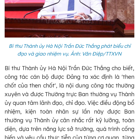
Bí thư Thành ủy Hà Nội Trần Đức Thắng phát biểu chỉ
đạo và giao nhiệm vụ. Ảnh: Văn Điệp/TTXVN
Bí thư Thành ủy Hà Nội Trần Đức Thắng cho biết,
công tác cán bộ được Đảng ta xác định là 'then
chốt của then chốt', là nội dung công tác thường
xuyên và được Thường trực Ban thường vụ Thành
ủy quan tâm lãnh đạo, chỉ đạo. Việc điều động bổ
nhiệm, kiện toàn nhân sự lần này được Ban
thường vụ Thành ủy cân nhắc rất kỹ lưỡng, toàn
diện, dựa trên năng lực sở trường, quá trình cống
hiến và yêu cầu thực tiễn của từng cơ quan, từng