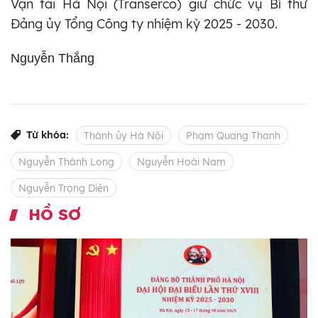
Vận tải Hà Nội (Transerco) giữ chức vụ Bí thư
Đảng ủy Tổng Công ty nhiệm kỳ 2025 - 2030.
Nguyễn Thắng
Từ khóa:
Thành ủy Hà Nội
Phạm Quang Thanh
Nguyễn Thành Long
Nguyễn Hoài Nam
Nguyễn Trọng Diện
HỒ SƠ