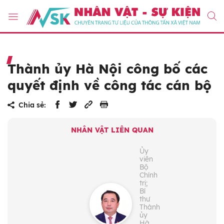
Thành ủy Hà Nội công bố các
quyết định về công tác cán bộ
Chia sẻ:
NHÂN VẬT LIÊN QUAN
Ủy
viên
Bộ
Chính
trị;
Bí
thư
Thành
ủy
Hà