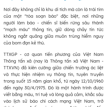
Nơi đây không chỉ là khu di tích mà còn là trái tim
của một "tòa soạn báo" đặc biệt, nơi những
người làm báo - chiến sĩ biến rừng sâu thành
"mạch máu" thông tin, giữ dòng chảy tin tức
không ngắt quãng giữa muôn trùng hiểm nguy
của bom đạn kẻ thù.
TTXGP - cơ quan tiền phương của Việt Nam
Thông tấn xã (nay là Thông tấn xã Việt Nam -
TTXVN) đã kiên cường giữa chiến trường ác liệt
và thực hiện nhiệm vụ thông tin, tuyên truyền
trong suốt 15 năm gian khổ, từ ngày 12/10/1960
đến ngày 30/4/1975. Đó là một hành trình được
viết bằng máu, trí tuệ và lòng quả cảm, khắc sâu
vào lịch sử báo chí cách mạng Việt Nam, trở