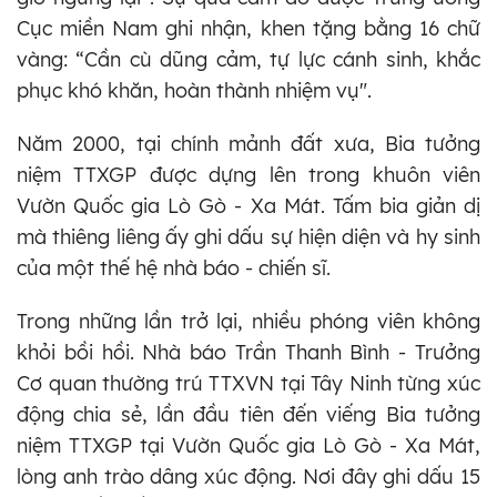
Cục miền Nam ghi nhận, khen tặng bằng 16 chữ
vàng: “Cần cù dũng cảm, tự lực cánh sinh, khắc
phục khó khăn, hoàn thành nhiệm vụ".
Năm 2000, tại chính mảnh đất xưa, Bia tưởng
niệm TTXGP được dựng lên trong khuôn viên
Vườn Quốc gia Lò Gò - Xa Mát. Tấm bia giản dị
mà thiêng liêng ấy ghi dấu sự hiện diện và hy sinh
của một thế hệ nhà báo - chiến sĩ.
Trong những lần trở lại, nhiều phóng viên không
khỏi bồi hồi. Nhà báo Trần Thanh Bình - Trưởng
Cơ quan thường trú TTXVN tại Tây Ninh từng xúc
động chia sẻ, lần đầu tiên đến viếng Bia tưởng
niệm TTXGP tại Vườn Quốc gia Lò Gò - Xa Mát,
lòng anh trào dâng xúc động. Nơi đây ghi dấu 15