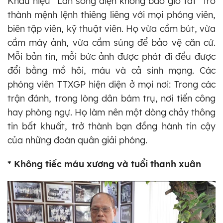
Khẩu hiệu “Làn sóng điện không bao giờ tắt” trở
thành mệnh lệnh thiêng liêng với mọi phóng viên,
biên tập viên, kỹ thuật viên. Họ vừa cầm bút, vừa
cầm máy ảnh, vừa cầm súng để bảo vệ căn cứ.
Mỗi bản tin, mỗi bức ảnh được phát đi đều được
đổi bằng mồ hôi, máu và cả sinh mạng. Các
phóng viên TTXGP hiện diện ở mọi nơi: Trong các
trận đánh, trong lòng dân bám trụ, nơi tiến công
hay phòng ngự. Họ làm nên một dòng chảy thông
tin bất khuất, trở thành bạn đồng hành tin cậy
của những đoàn quân giải phóng.
* Không tiếc máu xương và tuổi thanh xuân