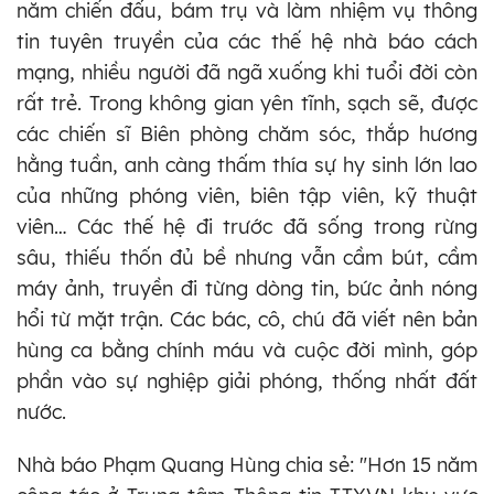
năm chiến đấu, bám trụ và làm nhiệm vụ thông
tin tuyên truyền của các thế hệ nhà báo cách
mạng, nhiều người đã ngã xuống khi tuổi đời còn
rất trẻ. Trong không gian yên tĩnh, sạch sẽ, được
các chiến sĩ Biên phòng chăm sóc, thắp hương
hằng tuần, anh càng thấm thía sự hy sinh lớn lao
của những phóng viên, biên tập viên, kỹ thuật
viên… Các thế hệ đi trước đã sống trong rừng
sâu, thiếu thốn đủ bề nhưng vẫn cầm bút, cầm
máy ảnh, truyền đi từng dòng tin, bức ảnh nóng
hổi từ mặt trận. Các bác, cô, chú đã viết nên bản
hùng ca bằng chính máu và cuộc đời mình, góp
phần vào sự nghiệp giải phóng, thống nhất đất
nước.
Nhà báo Phạm Quang Hùng chia sẻ: "Hơn 15 năm