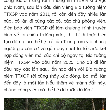
công tác ở Trung tâm Thông tin TTXVN khu vực
phía Nam, sau lần đầu đến viếng Bia tưởng niệm
TTXGP vào năm 2011, tôi còn đến đây nhiều lần
nữa, có lần đi cùng các cô, các chú phóng viên,
điện báo viên TTXGP để làm chương trình truyền
hình về lại chiến trường xưa, khi thì đi thực hiện
tọa đàm giữa thế hệ trẻ của Trung tâm với những
người giữ căn cứ và gần đây nhất là tổ chức kết
nạp đảng viên mới của chi bộ ngay tại Bia tưởng
niệm TTXGP vào đầu năm 2025. Cho dù đi lần
đầu hay các lần sau, lần nào đến với Bia tưởng
niệm TTXGP tôi cũng thấy xúc động, bởi mỗi lần
đến đây là một lần hiểu thêm về mảnh đất này,
những công việc mà thế hệ đi trước đã làm”.