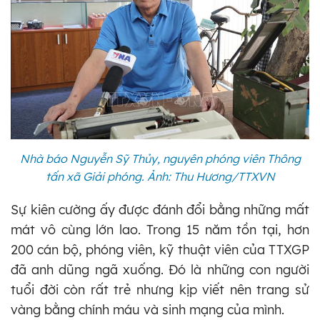
Nhà báo Nguyễn Sỹ Thủy, nguyên phóng viên Thông
tấn xã Giải phóng. Ảnh: Thu Hương/TTXVN
Sự kiên cường ấy được đánh đổi bằng những mất
mát vô cùng lớn lao. Trong 15 năm tồn tại, hơn
200 cán bộ, phóng viên, kỹ thuật viên của TTXGP
đã anh dũng ngã xuống. Đó là những con người
tuổi đời còn rất trẻ nhưng kịp viết nên trang sử
vàng bằng chính máu và sinh mạng của mình.