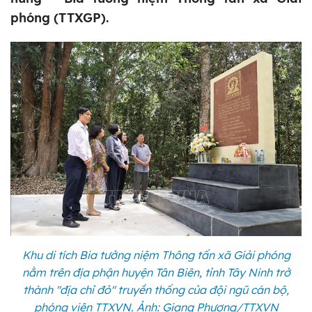
phóng (TTXGP).
Khu di tích Bia tưởng niệm Thông tấn xã Giải phóng
nằm trên địa phận huyện Tân Biên, tỉnh Tây Ninh trở
thành "địa chỉ đỏ" truyền thống của đội ngũ cán bộ,
phóng viên TTXVN. Ảnh: Giang Phương/TTXVN