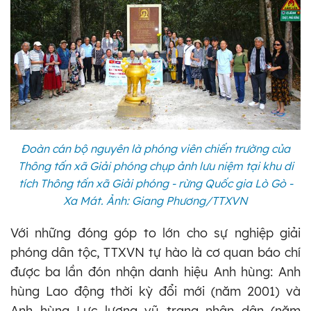
Đoàn cán bộ nguyên là phóng viên chiến trường của
Thông tấn xã Giải phóng chụp ảnh lưu niệm tại khu di
tích Thông tấn xã Giải phóng - rừng Quốc gia Lò Gò -
Xa Mát. Ảnh: Giang Phương/TTXVN
Với những đóng góp to lớn cho sự nghiệp giải
phóng dân tộc, TTXVN tự hào là cơ quan báo chí
được ba lần đón nhận danh hiệu Anh hùng: Anh
hùng Lao động thời kỳ đổi mới (năm 2001) và
Anh hùng Lực lượng vũ trang nhân dân (năm