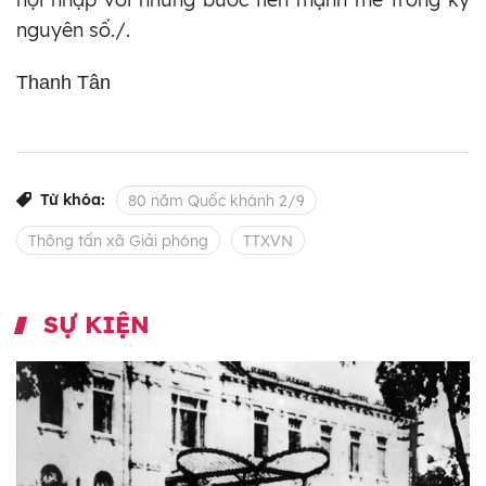
nguyên số./.
Thanh Tân
Từ khóa:
80 năm Quốc khánh 2/9
Thông tấn xã Giải phóng
TTXVN
SỰ KIỆN