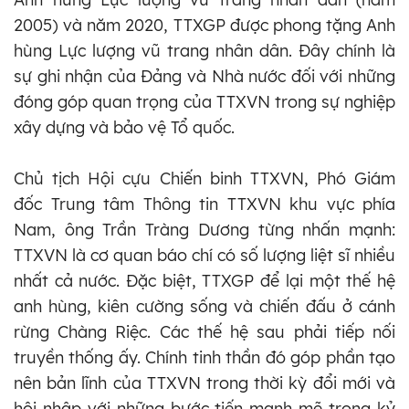
2005) và năm 2020, TTXGP được phong tặng Anh
hùng Lực lượng vũ trang nhân dân. Đây chính là
sự ghi nhận của Đảng và Nhà nước đối với những
đóng góp quan trọng của TTXVN trong sự nghiệp
xây dựng và bảo vệ Tổ quốc.
Chủ tịch Hội cựu Chiến binh TTXVN, Phó Giám
đốc Trung tâm Thông tin TTXVN khu vực phía
Nam, ông Trần Tràng Dương từng nhấn mạnh:
TTXVN là cơ quan báo chí có số lượng liệt sĩ nhiều
nhất cả nước. Đặc biệt, TTXGP để lại một thế hệ
anh hùng, kiên cường sống và chiến đấu ở cánh
rừng Chàng Riệc. Các thế hệ sau phải tiếp nối
truyền thống ấy. Chính tinh thần đó góp phần tạo
nên bản lĩnh của TTXVN trong thời kỳ đổi mới và
hội nhập với những bước tiến mạnh mẽ trong kỷ