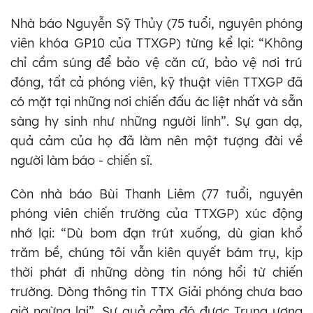
Nhà báo Nguyễn Sỹ Thủy (75 tuổi, nguyên phóng
viên khóa GP10 của TTXGP) từng kể lại: “Không
chỉ cầm súng để bảo vệ căn cứ, bảo vệ nơi trú
đóng, tất cả phóng viên, kỹ thuật viên TTXGP đã
có mặt tại những nơi chiến đấu ác liệt nhất và sẵn
sàng hy sinh như những người lính”. Sự gan dạ,
quả cảm của họ đã làm nên một tượng đài về
người làm báo - chiến sĩ.
Còn nhà báo Bùi Thanh Liêm (77 tuổi, nguyên
phóng viên chiến trường của TTXGP) xúc động
nhớ lại: “Dù bom đạn trút xuống, dù gian khổ
trăm bề, chúng tôi vẫn kiên quyết bám trụ, kịp
thời phát đi những dòng tin nóng hổi từ chiến
trường. Dòng thông tin TTX Giải phóng chưa bao
giờ ngừng lại”. Sự quả cảm đó được Trung ương